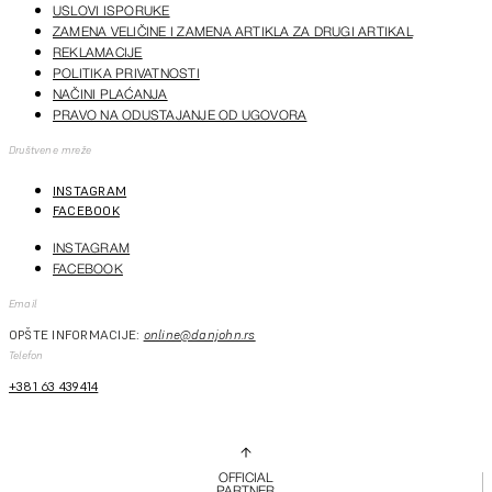
USLOVI ISPORUKE
ZAMENA VELIČINE I ZAMENA ARTIKLA ZA DRUGI ARTIKAL
REKLAMACIJE
POLITIKA PRIVATNOSTI
NAČINI PLAĆANJA
PRAVO NA ODUSTAJANJE OD UGOVORA
Društvene mreže
INSTAGRAM
FACEBOOK
INSTAGRAM
FACEBOOK
Email
OPŠTE INFORMACIJE:
online@danjohn.rs
Telefon
+381 63 439414
OFFICIAL
PARTNER