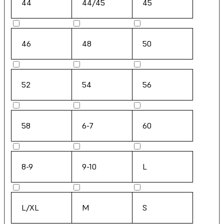
44
44/45
45
46
48
50
52
54
56
58
6-7
60
8-9
9-10
L
L/XL
M
S