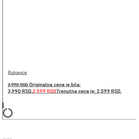
Rukavice
Originalna cena je bila:
3,990
RSD
3,990 RSD.
2,599
RSD
Trenutna cena je: 2,599 RSD.
Telefon