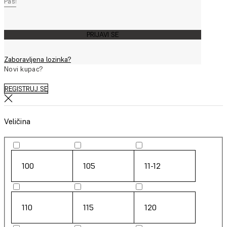
PRIJAVI SE
Zaboravljena lozinka?
Novi kupac?
REGISTRUJ SE
Veličina
100
105
11-12
110
115
120