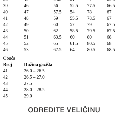
39
46
56
52.5
77.5
66.5
40
47
57.5
54
78
67
41
48
59
55.5
78.5
67
42
49
60
57
79
67.5
43
50
62
58.5
79.5
67.5
44
51
63.5
60
80
68
45
52
65
61.5
80.5
68
46
53
67.5
64
80.5
68.5
Obuća
Broj
Dužina gazišta
41
26.0 – 26.5
42
26.5 – 27.0
43
27.5
44
28.0 – 28.5
45
29.0
ODREDITE VELIČINU