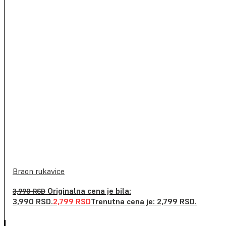
Braon rukavice
Originalna cena je bila:
3,990
RSD
3,990 RSD.
2,799
RSD
Trenutna cena je: 2,799 RSD.