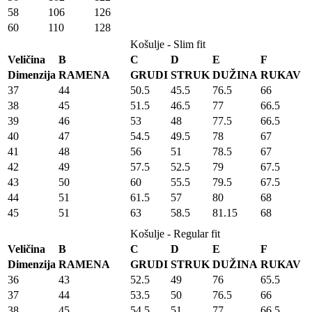
58
106
126
60
110
128
Košulje - Slim fit
Veličina
B
C
D
E
F
Dimenzija
RAMENA
GRUDI
STRUK
DUŽINA
RUKAV
37
44
50.5
45.5
76.5
66
38
45
51.5
46.5
77
66.5
39
46
53
48
77.5
66.5
40
47
54.5
49.5
78
67
41
48
56
51
78.5
67
42
49
57.5
52.5
79
67.5
43
50
60
55.5
79.5
67.5
44
51
61.5
57
80
68
45
51
63
58.5
81.15
68
Košulje - Regular fit
Veličina
B
C
D
E
F
Dimenzija
RAMENA
GRUDI
STRUK
DUŽINA
RUKAV
36
43
52.5
49
76
65.5
37
44
53.5
50
76.5
66
38
45
54.5
51
77
66.5