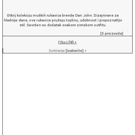
Otkrij kolekciju muških rukavica brenda Dan John. Dizajnirane za
hladnije dane, ove rukavice pružaju toplinu, udobnost i prepoznatljiv
stil. Savršen su dodatak svakom zimskom outfitu.
[3 proizvoda]
FIlteri
[0]
+
Sortiranje
[Izaberite]
+