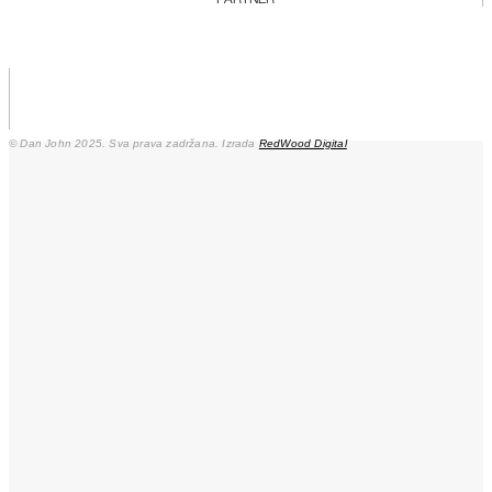
© Dan John 2025. Sva prava zadržana. Izrada
RedWood Digital