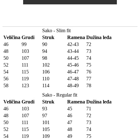
Sako - Slim fit
Veličina
Grudi
Struk
Ramena
Dužina leđa
46
99
90
42-43
72
48
103
94
43-44
73
50
107
98
44-45
74
52
111
102
45-46
75
54
115
106
46-47
76
56
119
110
47-48
77
58
123
114
48-49
78
Sako - Regular fit
Veličina
Grudi
Struk
Ramena
Dužina leđa
46
103
93
45
71
48
107
97
46
72
50
111
101
47
73
52
115
105
48
74
54
119
109
49
75