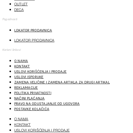
OUTLET
DECA
Pogodnosti
LOKATOR PRODAVNICA
LOKATOR PRODAVNICA
Korisni linkovi
O NAMA
KONTAKT
USLOVI KORIŠĆENJA I PRODAJE
USLOVI ISPORUKE
ZAMENA VELIČINE I ZAMENA ARTIKLA ZA DRUGI ARTIKAL
REKLAMACIJE
POLITIKA PRIVATNOSTI
NAČINI PLAĆANJA
PRAVO NA ODUSTAJANJE OD UGOVORA
POSTAVKE KOLAČIĆA
O NAMA
KONTAKT
USLOVI KORIŠĆENJA I PRODAJE