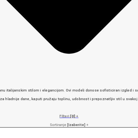
anu italijanskim stilom i elegancijom. Ovi modeli donose sofisticiran izgled i
 za hladnije dane, kaputi pružaju toplinu, udobnost i prepoznatljiv stil u svakoj p
FIlteri
[0]
+
Sortiranje
[Izaberite]
+