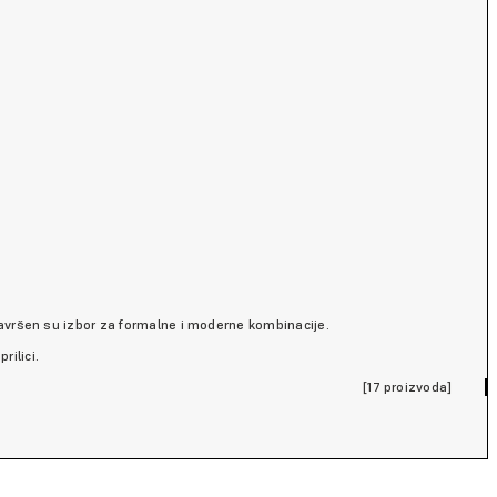
 savršen su izbor za formalne i moderne kombinacije.
rilici.
[17 proizvoda]