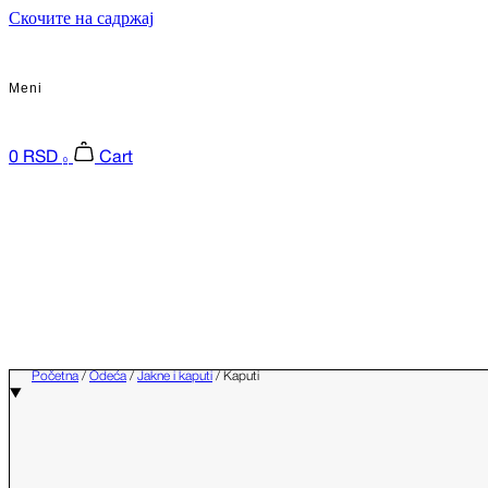
Скочите на садржај
Meni
0
RSD
Cart
0
Početna
/
Odeća
/
Jakne i kaputi
/ Kaputi