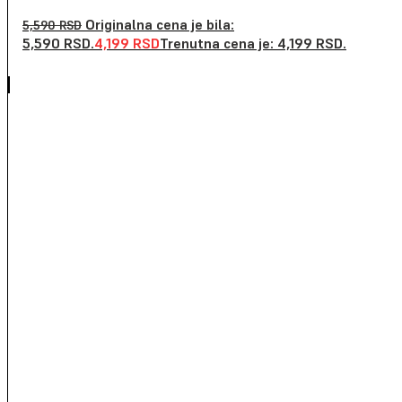
Originalna cena je bila:
5,590
RSD
5,590 RSD.
4,199
RSD
Trenutna cena je: 4,199 RSD.