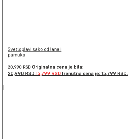
Svetloplavi sako od lana i
pamuka
Originalna cena je bila:
20,990
RSD
20,990 RSD.
15,799
RSD
Trenutna cena je: 15,799 RSD.