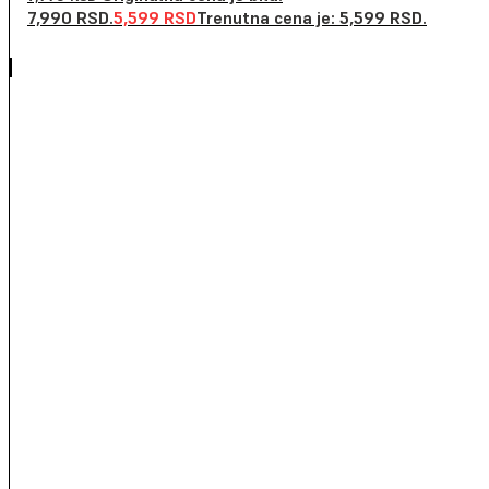
7,990 RSD.
5,599
RSD
Trenutna cena je: 5,599 RSD.