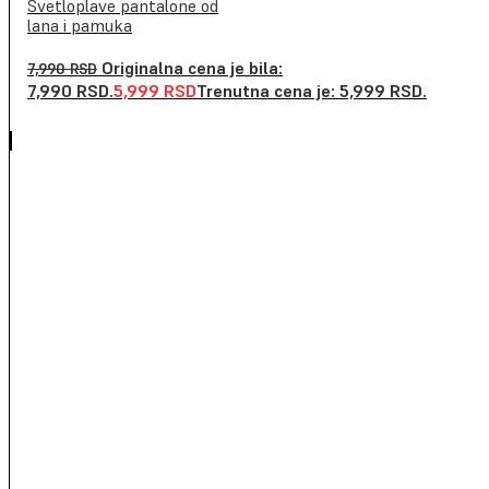
Svetloplave pantalone od
lana i pamuka
Originalna cena je bila:
7,990
RSD
7,990 RSD.
5,999
RSD
Trenutna cena je: 5,999 RSD.