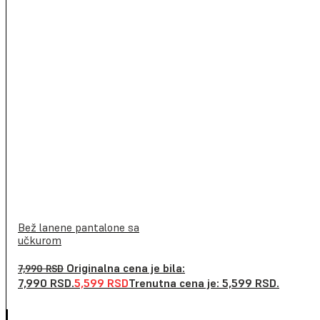
Bež lanene pantalone sa
učkurom
Originalna cena je bila:
7,990
RSD
7,990 RSD.
5,599
RSD
Trenutna cena je: 5,599 RSD.