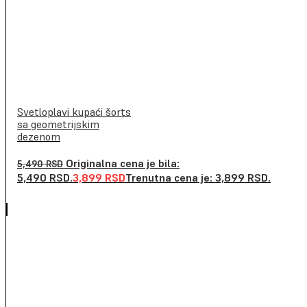
Svetloplavi kupaći šorts
sa geometrijskim
dezenom
Originalna cena je bila:
5,490
RSD
5,490 RSD.
3,899
RSD
Trenutna cena je: 3,899 RSD.