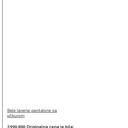
Bele lanene pantalone sa
učkurom
Originalna cena je bila:
7,990
RSD