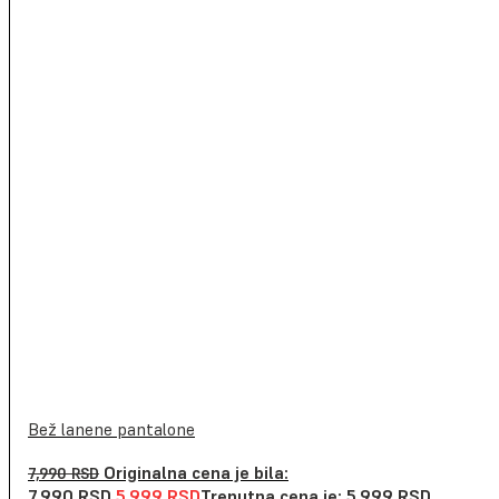
Bež lanene pantalone
Originalna cena je bila:
7,990
RSD
7,990 RSD.
5,999
RSD
Trenutna cena je: 5,999 RSD.