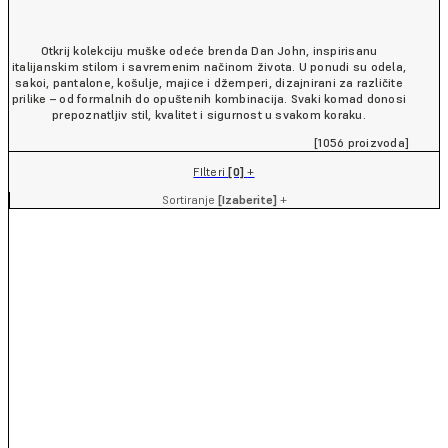
Otkrij kolekciju muške odeće brenda Dan John, inspirisanu
italijanskim stilom i savremenim načinom života. U ponudi su odela,
sakoi, pantalone, košulje, majice i džemperi, dizajnirani za različite
prilike – od formalnih do opuštenih kombinacija. Svaki komad donosi
prepoznatljiv stil, kvalitet i sigurnost u svakom koraku.
[1056 proizvoda]
FIlteri
[0]
+
Sortiranje
[Izaberite]
+