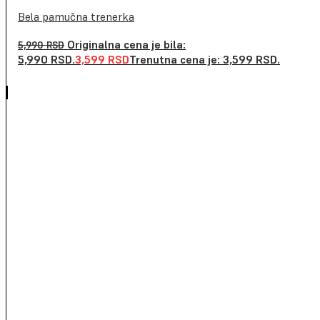
Bela pamučna trenerka
Originalna cena je bila:
5,990
RSD
5,990 RSD.
3,599
RSD
Trenutna cena je: 3,599 RSD.