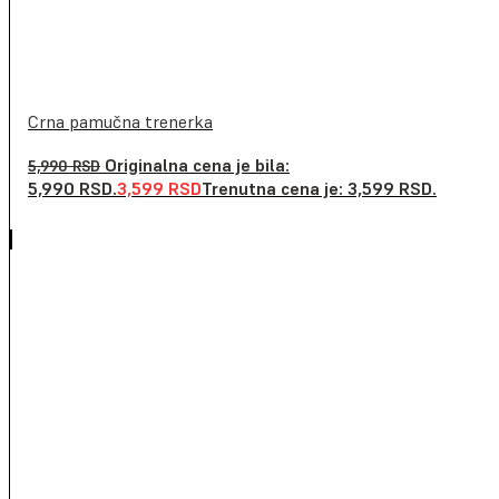
Crna pamučna trenerka
Originalna cena je bila:
5,990
RSD
5,990 RSD.
3,599
RSD
Trenutna cena je: 3,599 RSD.