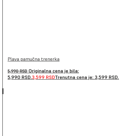
Plava pamučna trenerka
Originalna cena je bila:
5,990
RSD
5,990 RSD.
3,599
RSD
Trenutna cena je: 3,599 RSD.