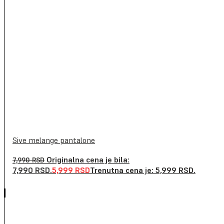
Sive melange pantalone
Originalna cena je bila:
7,990
RSD
7,990 RSD.
5,999
RSD
Trenutna cena je: 5,999 RSD.