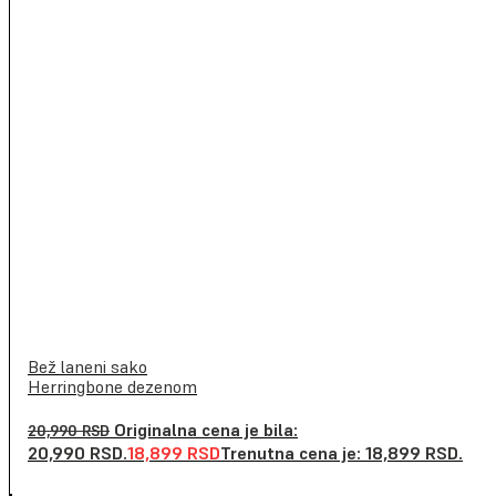
Bež laneni sako
Herringbone dezenom
Originalna cena je bila:
20,990
RSD
20,990 RSD.
18,899
RSD
Trenutna cena je: 18,899 RSD.