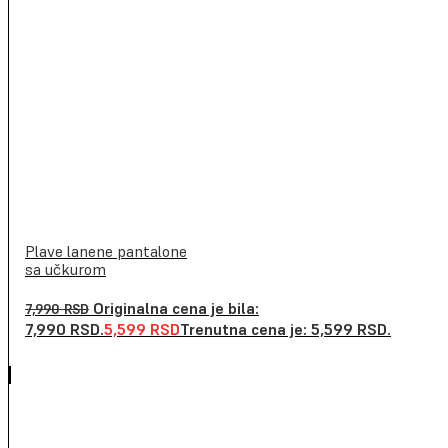
Plave lanene pantalone
sa učkurom
Originalna cena je bila:
7,990
RSD
7,990 RSD.
5,599
RSD
Trenutna cena je: 5,599 RSD.