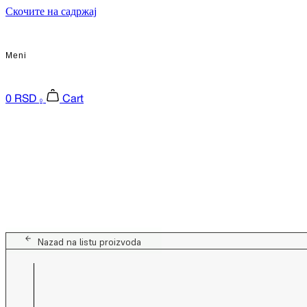
Скочите на садржај
Meni
0
RSD
Cart
0
Nazad na listu proizvoda