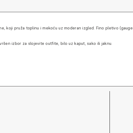
e, koji pruža toplinu i mekoću uz moderan izgled. Fino pletivo (gauge 
ršen izbor za slojevite outfite, bilo uz kaput, sako ili jaknu.