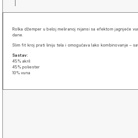
Rolka džemper u beloj meliranoj nijansi sa efektom jagnjeće vun
dane.
Slim fit kroj prati liniju tela i omogućava lako kombinovanje – sav
Sastav:
45% akril
45% poliester
10% vuna