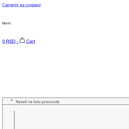
Скочите на садржај
Meni
0
RSD
Cart
0
Nazad na listu proizvoda