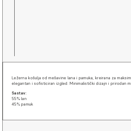
Ležerna košulja od mešavine lana i pamuka, kreirana za maksima
elegantan i sofisticiran izgled. Minimalistički dizajn i prirodan 
Sastav:
55% lan
45% pamuk