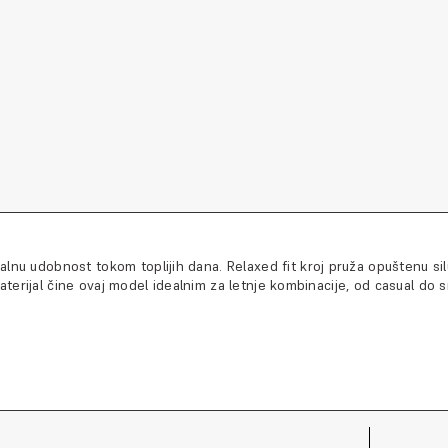
lnu udobnost tokom toplijih dana. Relaxed fit kroj pruža opuštenu sil
materijal čine ovaj model idealnim za letnje kombinacije, od casual do s