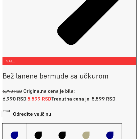
SALE
Bež lanene bermude sa učkurom
Originalna cena je bila:
6,990
RSD
6,990 RSD.
5,599
RSD
Trenutna cena je: 5,599 RSD.
Odredite veličinu