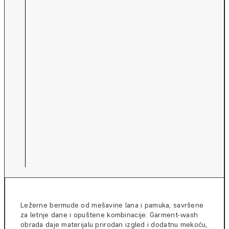
Ležerne bermude od mešavine lana i pamuka, savršene
za letnje dane i opuštene kombinacije. Garment-wash
obrada daje materijalu prirodan izgled i dodatnu mekoću,