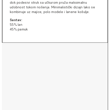
dok podesivi struk sa učkurom pruža maksimalnu
udobnost tokom nošenja. Minimalistički dizajn lako se
kombinuje uz majice, polo modele i lanene košulje.
Sastav:
55% lan
45% pamuk