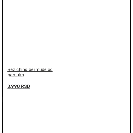
Bež chino bermude od
pamuka
3,990
RSD