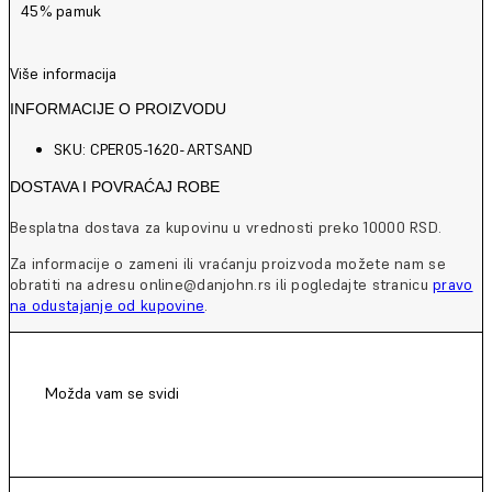
45% pamuk
Više informacija
INFORMACIJE O PROIZVODU
SKU: CPER05-1620-ARTSAND
DOSTAVA I POVRAĆAJ ROBE
Besplatna dostava za kupovinu u vrednosti preko 10000 RSD.
Za informacije o zameni ili vraćanju proizvoda možete nam se
obratiti na adresu online@danjohn.rs ili pogledajte stranicu
pravo
na odustajanje od kupovine
.
Možda vam se svidi