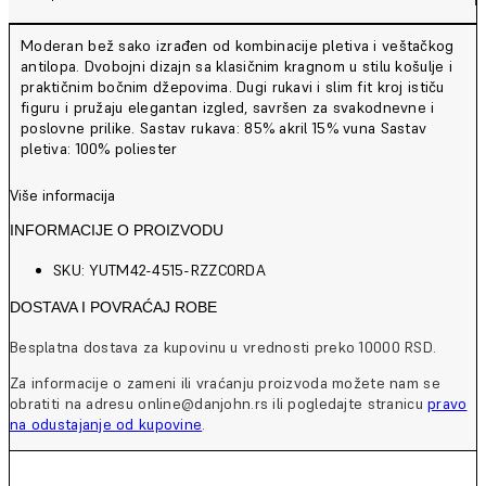
Moderan bež sako izrađen od kombinacije pletiva i veštačkog
antilopa. Dvobojni dizajn sa klasičnim kragnom u stilu košulje i
praktičnim bočnim džepovima. Dugi rukavi i slim fit kroj ističu
figuru i pružaju elegantan izgled, savršen za svakodnevne i
poslovne prilike. Sastav rukava: 85% akril 15% vuna Sastav
pletiva: 100% poliester
Više informacija
INFORMACIJE O PROIZVODU
SKU: YUTM42-4515-RZZCORDA
DOSTAVA I POVRAĆAJ ROBE
Besplatna dostava za kupovinu u vrednosti preko 10000 RSD.
Za informacije o zameni ili vraćanju proizvoda možete nam se
obratiti na adresu online@danjohn.rs ili pogledajte stranicu
pravo
na odustajanje od kupovine
.