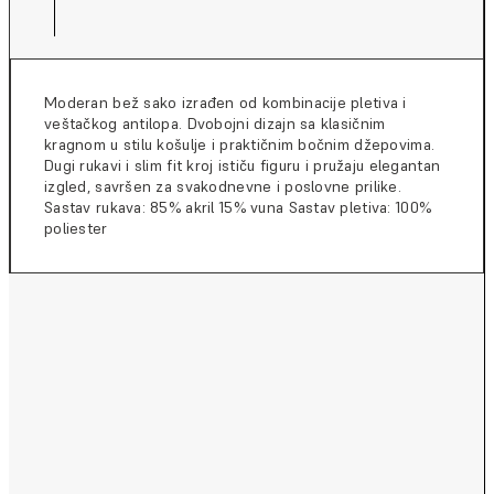
Moderan bež sako izrađen od kombinacije pletiva i
veštačkog antilopa. Dvobojni dizajn sa klasičnim
kragnom u stilu košulje i praktičnim bočnim džepovima.
Dugi rukavi i slim fit kroj ističu figuru i pružaju elegantan
izgled, savršen za svakodnevne i poslovne prilike.
Sastav rukava: 85% akril 15% vuna Sastav pletiva: 100%
poliester