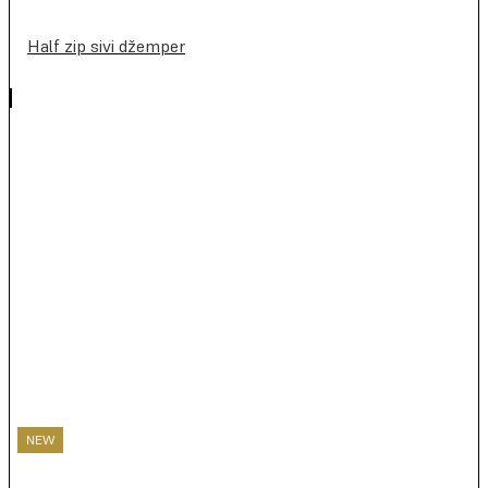
Half zip sivi džemper
NEW
NEW