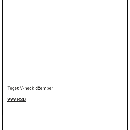
Teget V-neck džemper
999
RSD