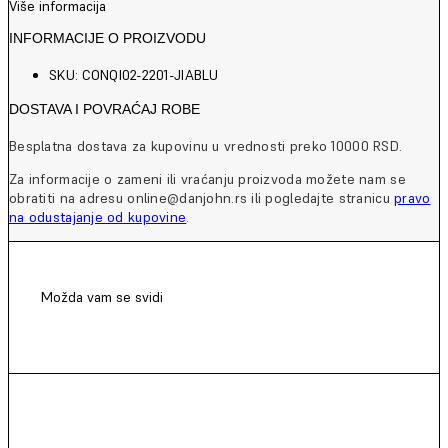
Više informacija
INFORMACIJE O PROIZVODU
SKU: CONQI02-2201-JIABLU
DOSTAVA I POVRAĆAJ ROBE
Besplatna dostava za kupovinu u vrednosti preko 10000 RSD.
Za informacije o zameni ili vraćanju proizvoda možete nam se
obratiti na adresu online@danjohn.rs ili pogledajte stranicu
pravo
na odustajanje od kupovine
.
Možda vam se svidi