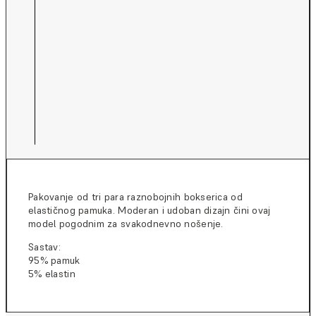
Pakovanje od tri para raznobojnih bokserica od
elastičnog pamuka. Moderan i udoban dizajn čini ovaj
model pogodnim za svakodnevno nošenje.
Sastav:
95% pamuk
5% elastin