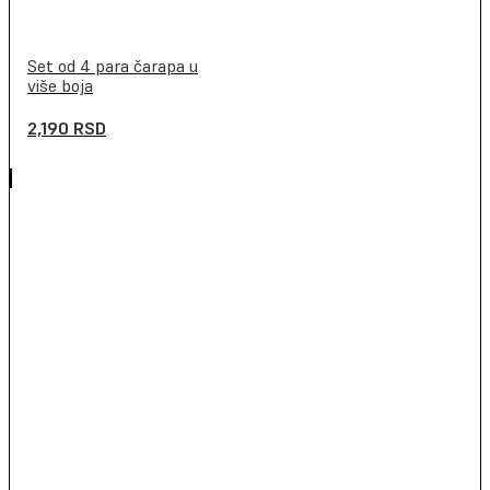
Set od 4 para čarapa u
više boja
2,190
RSD