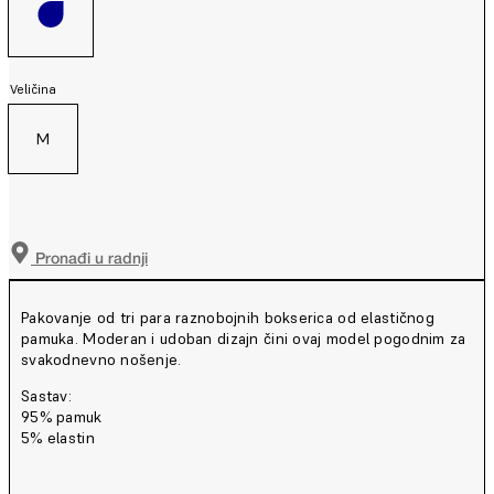
Veličina
M
Pronađi u radnji
Pakovanje od tri para raznobojnih bokserica od elastičnog
pamuka. Moderan i udoban dizajn čini ovaj model pogodnim za
svakodnevno nošenje.
Sastav:
95% pamuk
5% elastin