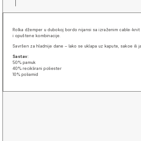
Rolka džemper u dubokoj bordo nijansi sa izraženim cable-knit d
i opuštene kombinacije.
Savršen za hladnije dane – lako se uklapa uz kapute, sakoe ili 
Sastav:
50% pamuk
40% reciklirani poliester
10% poliamid