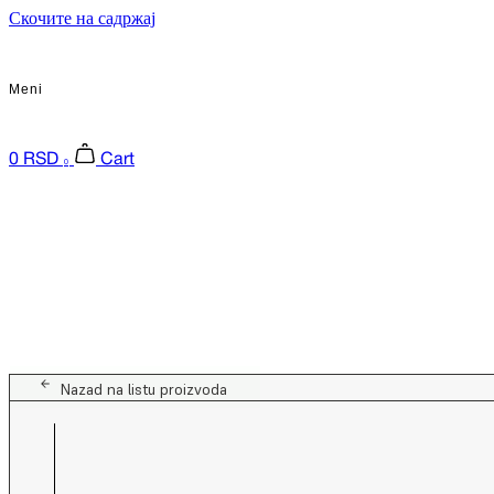
Скочите на садржај
Meni
0
RSD
Cart
0
Nazad na listu proizvoda