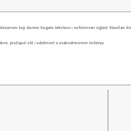
ezenom koji donosi bogatu teksturu i sofisticiran izgled. Klasičan diz
jakne, pružajući stil i udobnost u svakodnevnom nošenju.