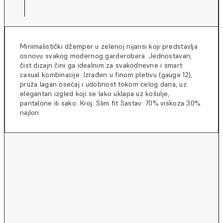
Minimalistički džemper u zelenoj nijansi koji predstavlja
osnovu svakog modernog garderobera. Jednostavan,
čist dizajn čini ga idealnim za svakodnevne i smart
casual kombinacije. Izrađen u finom pletivu (gauge 12),
pruža lagan osećaj i udobnost tokom celog dana, uz
elegantan izgled koji se lako uklapa uz košulje,
pantalone ili sako. Kroj: Slim fit Sastav: 70% viskoza 30%
najlon