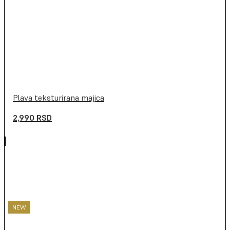
Plava teksturirana majica
2,990
RSD
NEW
NEW
NEW
NEW
NEW
NEW