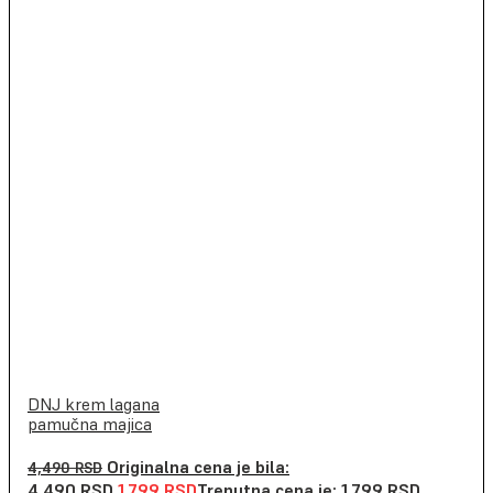
DNJ krem lagana
pamučna majica
Originalna cena je bila:
4,490
RSD
4,490 RSD.
1,799
RSD
Trenutna cena je: 1,799 RSD.