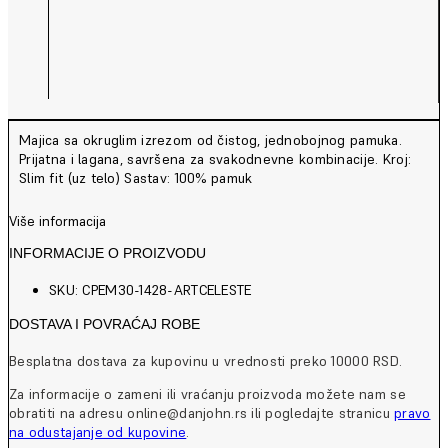
Majica sa okruglim izrezom od čistog, jednobojnog pamuka.
Prijatna i lagana, savršena za svakodnevne kombinacije. Kroj:
Slim fit (uz telo) Sastav: 100% pamuk
Više informacija
INFORMACIJE O PROIZVODU
SKU: CPEM30-1428-ARTCELESTE
DOSTAVA I POVRAĆAJ ROBE
Besplatna dostava za kupovinu u vrednosti preko 10000 RSD.
Za informacije o zameni ili vraćanju proizvoda možete nam se
obratiti na adresu online@danjohn.rs ili pogledajte stranicu
pravo
na odustajanje od kupovine
.