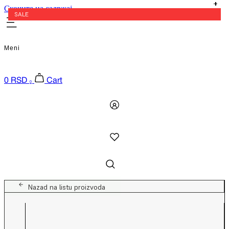
Скочите на садржај
SALE
Meni
0
RSD
Cart
0
Nazad na listu proizvoda