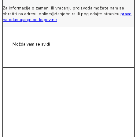
Za informacije o zameni ili vraćanju proizvoda možete nam se
obratiti na adresu online@danjohn.rs ili pogledajte stranicu
pravo
na odustajanje od kupovine
.
Možda vam se svidi