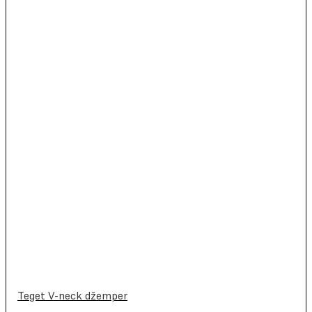
Teget V-neck džemper