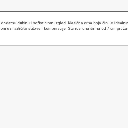
datnu dubinu i sofisticiran izgled. Klasična crna boja čini je idealni
om uz različite stilove i kombinacije. Standardna širina od 7 cm pruž