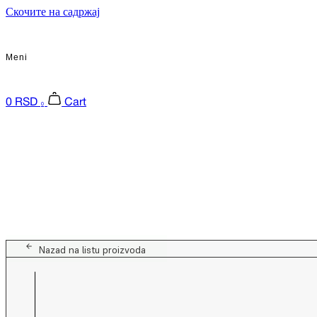
Скочите на садржај
Meni
0
RSD
Cart
0
Nazad na listu proizvoda