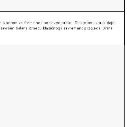
m izborom za formalne i poslovne prilike. Diskretan uzorak daje
a savršen balans između klasičnog i savremenog izgleda. Širina: