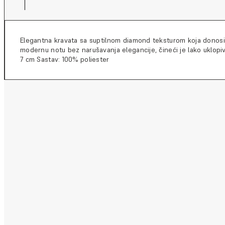
Elegantna kravata sa suptilnom diamond teksturom koja donosi do
modernu notu bez narušavanja elegancije, čineći je lako uklopiv
7 cm Sastav: 100% poliester