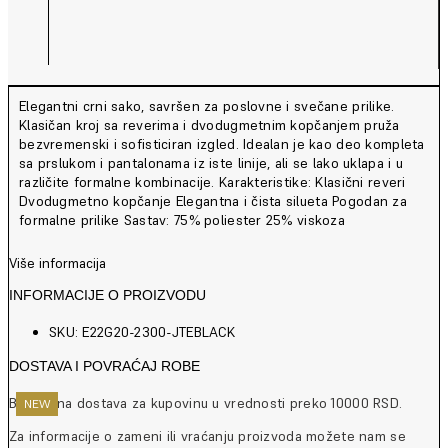
Elegantni crni sako, savršen za poslovne i svečane prilike.
Klasičan kroj sa reverima i dvodugmetnim kopčanjem pruža
bezvremenski i sofisticiran izgled. Idealan je kao deo kompleta
sa prslukom i pantalonama iz iste linije, ali se lako uklapa i u
različite formalne kombinacije. Karakteristike: Klasični reveri
Dvodugmetno kopčanje Elegantna i čista silueta Pogodan za
formalne prilike Sastav: 75% poliester 25% viskoza
Više informacija
INFORMACIJE O PROIZVODU
SKU: E22G20-2300-JTEBLACK
DOSTAVA I POVRAĆAJ ROBE
Besplatna dostava za kupovinu u vrednosti preko 10000 RSD.
NEW
NEW
NEW
NEW
NEW
NEW
NEW
NEW
NEW
NEW
Za informacije o zameni ili vraćanju proizvoda možete nam se