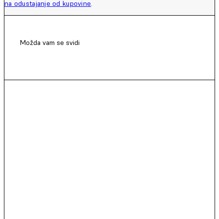
na odustajanje od kupovine
.
Možda vam se svidi