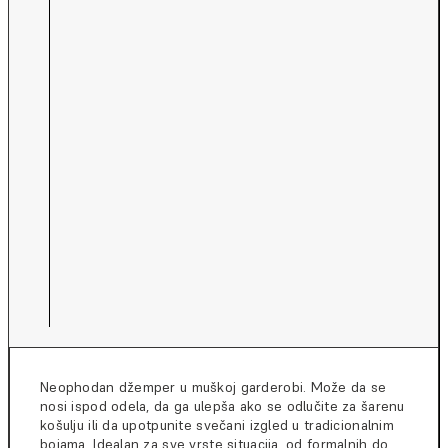
Neophodan džemper u muškoj garderobi. Može da se
nosi ispod odela, da ga ulepša ako se odlučite za šarenu
košulju ili da upotpunite svečani izgled u tradicionalnim
bojama. Idealan za sve vrste situacija, od formalnih do