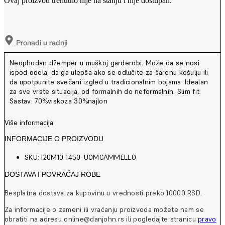
Ovaj proizvod trenutno nije na stanju i nije dostupan.
Pronađi u radnji
Neophodan džemper u muškoj garderobi. Može da se nosi
ispod odela, da ga ulepša ako se odlučite za šarenu košulju ili
da upotpunite svečani izgled u tradicionalnim bojama. Idealan
za sve vrste situacija, od formalnih do neformalnih. Slim fit.
Sastav: 70%viskoza 30%najlon
Više informacija
INFORMACIJE O PROIZVODU
SKU: I20M10-1450-UOMCAMMELLO
DOSTAVA I POVRAĆAJ ROBE
Besplatna dostava za kupovinu u vrednosti preko 10000 RSD.
Za informacije o zameni ili vraćanju proizvoda možete nam se
obratiti na adresu online@danjohn.rs ili pogledajte stranicu
pravo