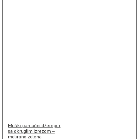
Muški pamučni džemper
sa okruglim izrezom –
melirano zelena