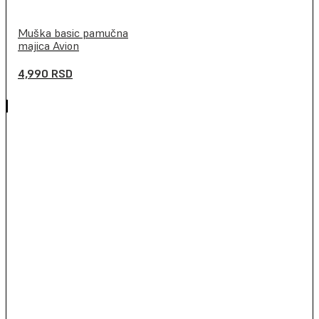
Muška basic pamučna
majica Avion
4,990
RSD