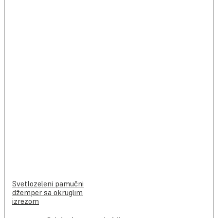
Svetlozeleni pamučni
džemper sa okruglim
izrezom