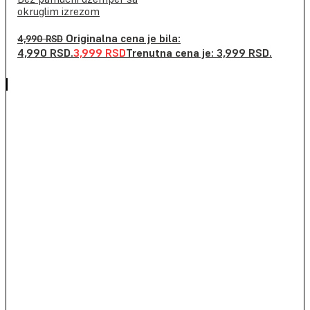
okruglim izrezom
Originalna cena je bila:
4,990
RSD
4,990 RSD.
3,999
RSD
Trenutna cena je: 3,999 RSD.