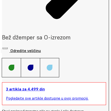
Bež džemper sa O-izrezom
Odredite veličinu
3 artikla za 4.499 din
Pogledajte sve artikle dostupne u ovoj promociji.