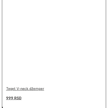
Teget V-neck džemper
999
RSD