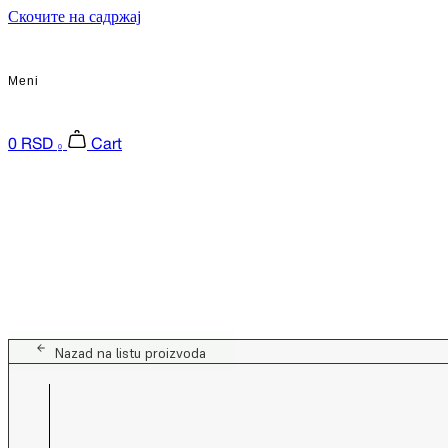
Скочите на садржај
Meni
0
RSD
Cart
0
Nazad na listu proizvoda