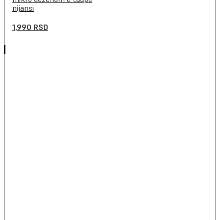
nijansi
1,990
RSD