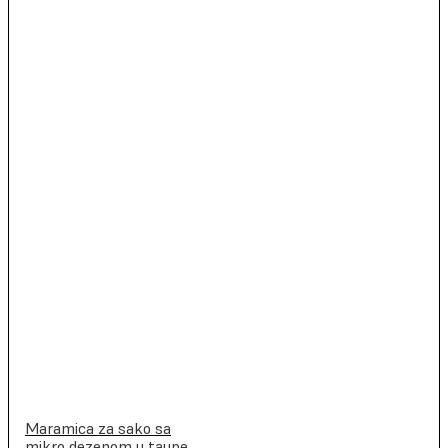
Maramica za sako sa
mikro dezenom u taupe