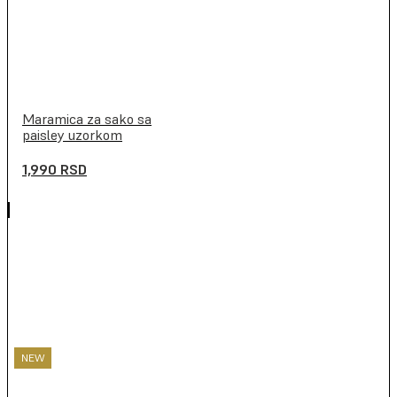
Maramica za sako sa
paisley uzorkom
1,990
RSD
NEW
NEW
NEW
NEW
NEW
NEW