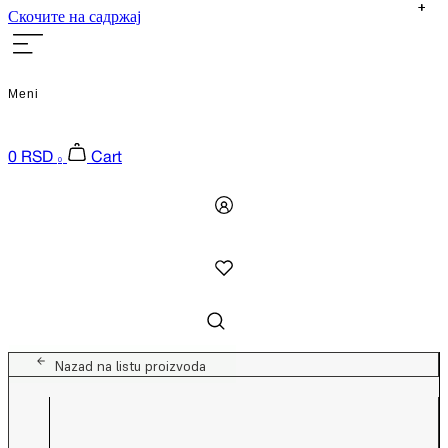
Скочите на садржај
Meni
0
RSD
Cart
0
Nazad na listu proizvoda