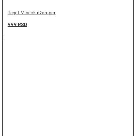
Teget V-neck džemper
999
RSD