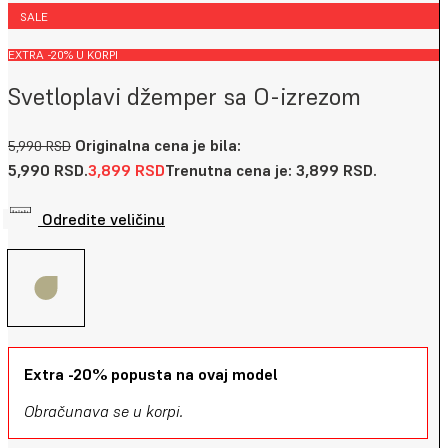
SALE
EXTRA -20% U KORPI
Svetloplavi džemper sa O-izrezom
Originalna cena je bila:
5,990
RSD
5,990 RSD.
3,899
RSD
Trenutna cena je: 3,899 RSD.
Odredite veličinu
Extra -20% popusta na ovaj model
Obračunava se u korpi.