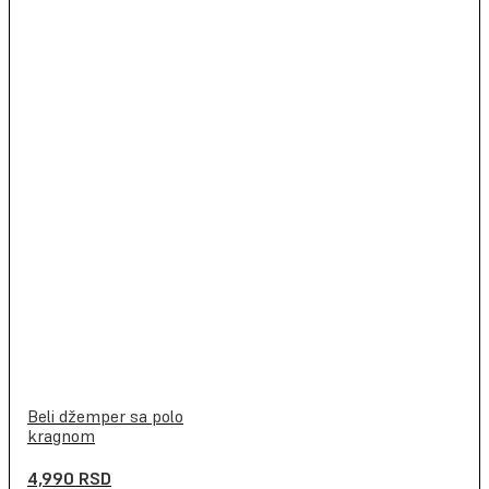
Beli džemper sa polo
kragnom
4,990
RSD