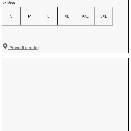
Veličina
S
M
L
XL
XXL
3XL
Pronađi u radnji