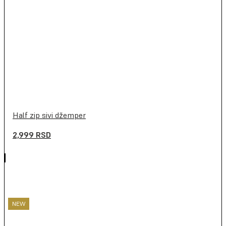
Half zip sivi džemper
2,999
RSD
NEW
NEW