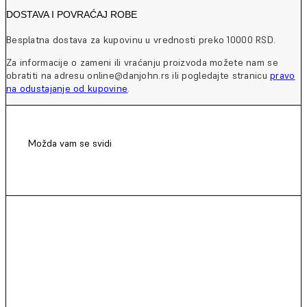
DOSTAVA I POVRAĆAJ ROBE
Besplatna dostava za kupovinu u vrednosti preko 10000 RSD.
Za informacije o zameni ili vraćanju proizvoda možete nam se
obratiti na adresu online@danjohn.rs ili pogledajte stranicu
pravo
na odustajanje od kupovine
.
Možda vam se svidi