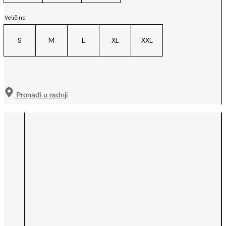
Veličina
S
M
L
XL
XXL
Pronađi u radnji