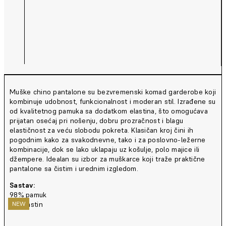
Muške chino pantalone su bezvremenski komad garderobe koji
kombinuje udobnost, funkcionalnost i moderan stil. Izrađene su
od kvalitetnog pamuka sa dodatkom elastina, što omogućava
prijatan osećaj pri nošenju, dobru prozračnost i blagu
elastičnost za veću slobodu pokreta. Klasičan kroj čini ih
pogodnim kako za svakodnevne, tako i za poslovno-ležerne
kombinacije, dok se lako uklapaju uz košulje, polo majice ili
džempere. Idealan su izbor za muškarce koji traže praktične
pantalone sa čistim i urednim izgledom.
Sastav:
98% pamuk
2% elastin
NEW
NEW
NEW
NEW
NEW
NEW
NEW
NEW
NEW