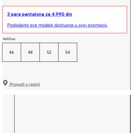
3 para pantalona za 4.990 din
Pogledajte sve modele dostupne u ovoj promociji.
Veličina
46
48
52
54
Pronađi u radnji