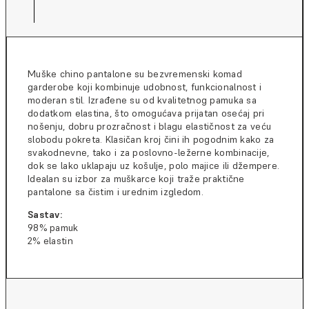
Muške chino pantalone su bezvremenski komad
garderobe koji kombinuje udobnost, funkcionalnost i
moderan stil. Izrađene su od kvalitetnog pamuka sa
dodatkom elastina, što omogućava prijatan osećaj pri
nošenju, dobru prozračnost i blagu elastičnost za veću
slobodu pokreta. Klasičan kroj čini ih pogodnim kako za
svakodnevne, tako i za poslovno-ležerne kombinacije,
dok se lako uklapaju uz košulje, polo majice ili džempere.
Idealan su izbor za muškarce koji traže praktične
pantalone sa čistim i urednim izgledom.
Sastav:
98% pamuk
2% elastin