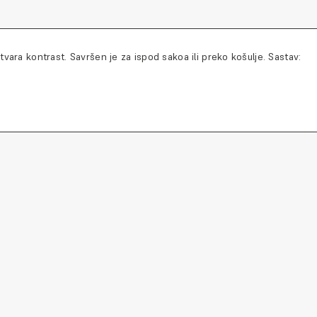
vara kontrast. Savršen je za ispod sakoa ili preko košulje. Sastav: