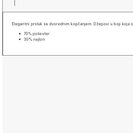
Elegantni prsluk sa dvorednim kopčanjem. Džepovi u boji koja st
70% poliester
30% najlon