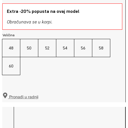
Extra -20% popusta na ovaj model
Obračunava se u korpi.
Veličina
48
50
52
54
56
58
60
Pronađi u radnji