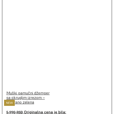
Muški pamučni džemper
sa okruglim izrezom –
melirano zelena
NEW
NEW
Originalna cena je bila:
5,990
RSD