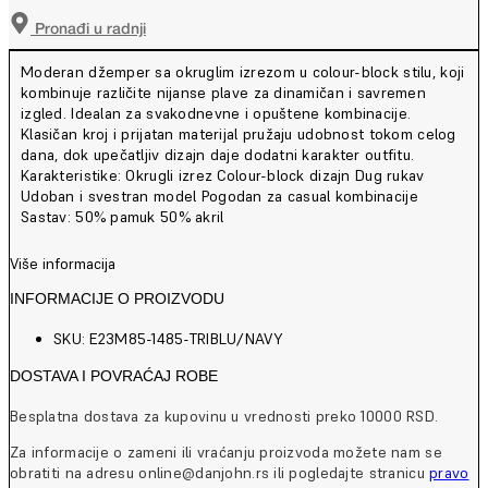
Pronađi u radnji
Moderan džemper sa okruglim izrezom u colour-block stilu, koji
kombinuje različite nijanse plave za dinamičan i savremen
izgled. Idealan za svakodnevne i opuštene kombinacije.
Klasičan kroj i prijatan materijal pružaju udobnost tokom celog
dana, dok upečatljiv dizajn daje dodatni karakter outfitu.
Karakteristike: Okrugli izrez Colour-block dizajn Dug rukav
Udoban i svestran model Pogodan za casual kombinacije
Sastav: 50% pamuk 50% akril
Više informacija
INFORMACIJE O PROIZVODU
SKU: E23M85-1485-TRIBLU/NAVY
DOSTAVA I POVRAĆAJ ROBE
Besplatna dostava za kupovinu u vrednosti preko 10000 RSD.
Za informacije o zameni ili vraćanju proizvoda možete nam se
obratiti na adresu online@danjohn.rs ili pogledajte stranicu
pravo