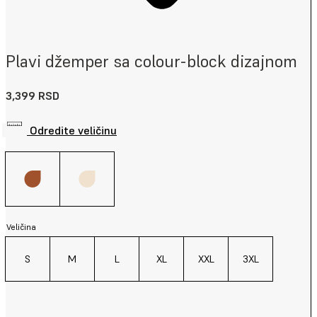
Plavi džemper sa colour-block dizajnom
3,399
RSD
Odredite veličinu
Veličina
S
M
L
XL
XXL
3XL