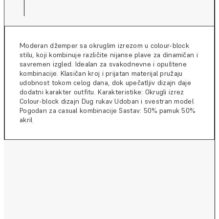
Moderan džemper sa okruglim izrezom u colour-block
stilu, koji kombinuje različite nijanse plave za dinamičan i
savremen izgled. Idealan za svakodnevne i opuštene
kombinacije. Klasičan kroj i prijatan materijal pružaju
udobnost tokom celog dana, dok upečatljiv dizajn daje
dodatni karakter outfitu. Karakteristike: Okrugli izrez
Colour-block dizajn Dug rukav Udoban i svestran model
Pogodan za casual kombinacije Sastav: 50% pamuk 50%
akril