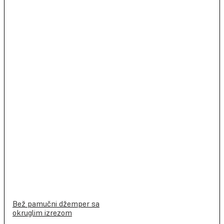
Bež pamučni džemper sa
okruglim izrezom