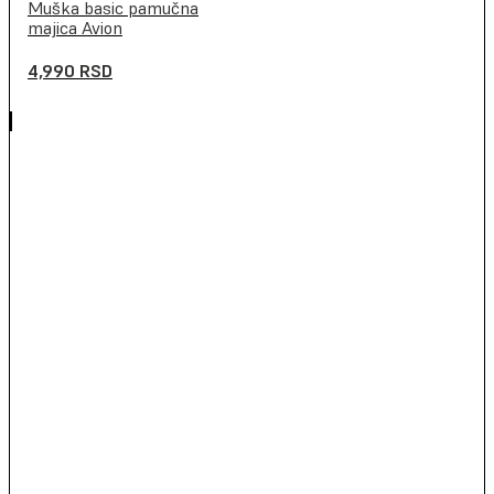
Muška basic pamučna
majica Avion
4,990
RSD