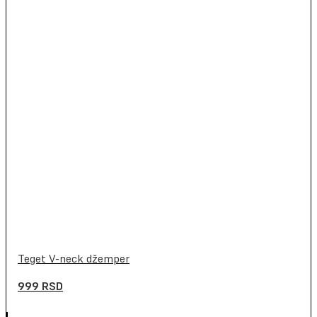
Teget V-neck džemper
999
RSD