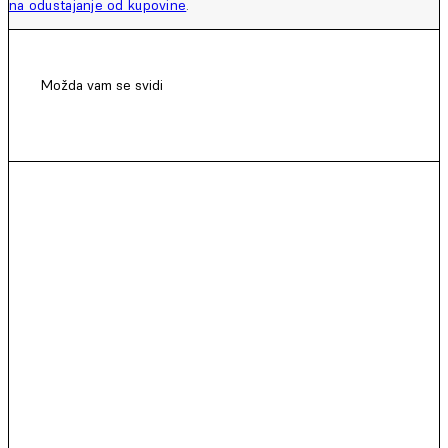
na odustajanje od kupovine
.
Možda vam se svidi