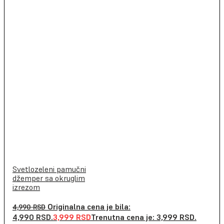
Svetlozeleni pamučni
džemper sa okruglim
izrezom
Originalna cena je bila:
4,990
RSD
4,990 RSD.
3,999
RSD
Trenutna cena je: 3,999 RSD.