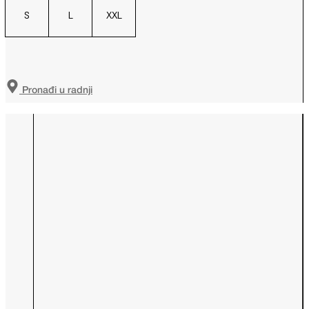
S
L
XXL
Pronađi u radnji