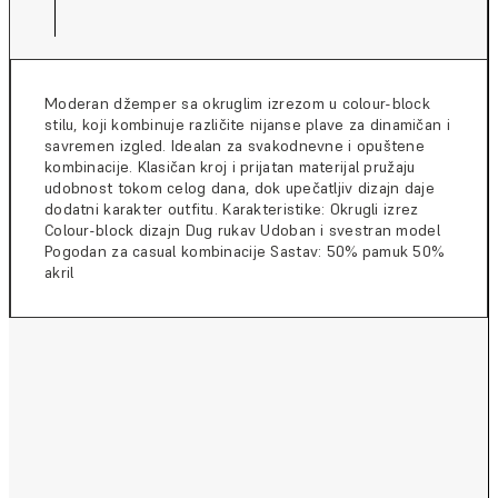
Moderan džemper sa okruglim izrezom u colour-block
stilu, koji kombinuje različite nijanse plave za dinamičan i
savremen izgled. Idealan za svakodnevne i opuštene
kombinacije. Klasičan kroj i prijatan materijal pružaju
udobnost tokom celog dana, dok upečatljiv dizajn daje
dodatni karakter outfitu. Karakteristike: Okrugli izrez
Colour-block dizajn Dug rukav Udoban i svestran model
Pogodan za casual kombinacije Sastav: 50% pamuk 50%
akril