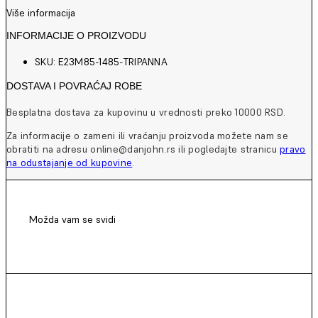
Više informacija
INFORMACIJE O PROIZVODU
SKU: E23M85-1485-TRIPANNA
DOSTAVA I POVRAĆAJ ROBE
Besplatna dostava za kupovinu u vrednosti preko 10000 RSD.
Za informacije o zameni ili vraćanju proizvoda možete nam se
obratiti na adresu online@danjohn.rs ili pogledajte stranicu
pravo
na odustajanje od kupovine
.
Možda vam se svidi