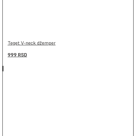
Teget V-neck džemper
999
RSD