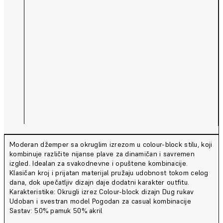
Moderan džemper sa okruglim izrezom u colour-block stilu, koji
kombinuje različite nijanse plave za dinamičan i savremen
izgled. Idealan za svakodnevne i opuštene kombinacije.
Klasičan kroj i prijatan materijal pružaju udobnost tokom celog
dana, dok upečatljiv dizajn daje dodatni karakter outfitu.
Karakteristike: Okrugli izrez Colour-block dizajn Dug rukav
Udoban i svestran model Pogodan za casual kombinacije
Sastav: 50% pamuk 50% akril