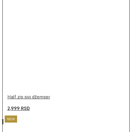
Half zip sivi džemper
2,999
RSD
NEW
NEW