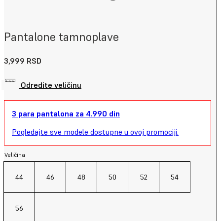
Pantalone tamnoplave
3,999
RSD
Odredite veličinu
3 para pantalona za 4.990 din
Pogledajte sve modele dostupne u ovoj promociji.
Veličina
44
46
48
50
52
54
56