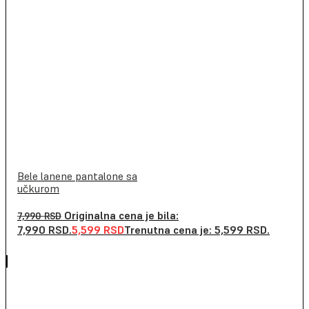
Bele lanene pantalone sa
učkurom
Originalna cena je bila:
7,990
RSD
7,990 RSD.
5,599
RSD
Trenutna cena je: 5,599 RSD.