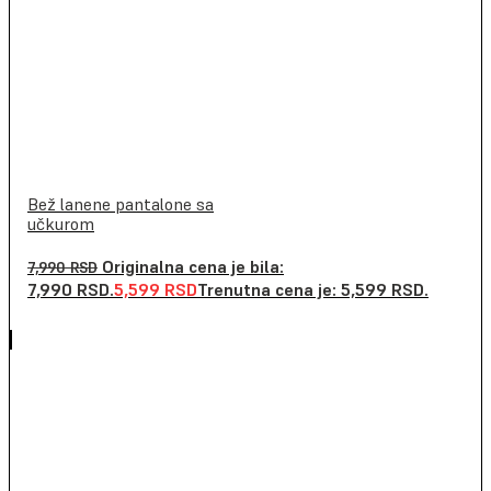
Bež lanene pantalone sa
učkurom
Originalna cena je bila:
7,990
RSD
7,990 RSD.
5,599
RSD
Trenutna cena je: 5,599 RSD.