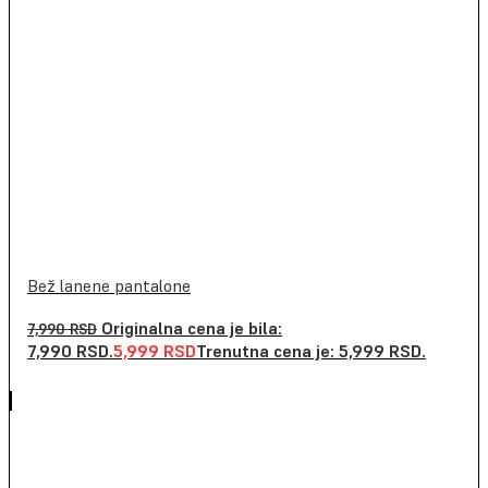
Bež lanene pantalone
Originalna cena je bila:
7,990
RSD
7,990 RSD.
5,999
RSD
Trenutna cena je: 5,999 RSD.