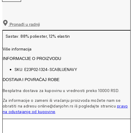
Pronađi u radnji
Sastav: 88% poliester, 12% elastin
Više informacija
INFORMACIJE O PROIZVODU
SKU: E23P02-1324-SCABLUENAVY
DOSTAVA I POVRAĆAJ ROBE
Besplatna dostava za kupovinu u vrednosti preko 10000 RSD.
Za informacije o zameni ili vraćanju proizvoda možete nam se
obratiti na adresu online@danjohn.rs ili pogledajte stranicu
pravo
na odustajanje od kupovine
.