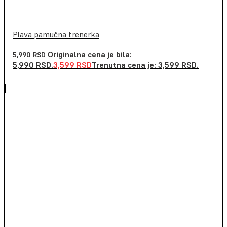
Plava pamučna trenerka
Originalna cena je bila:
5,990
RSD
5,990 RSD.
3,599
RSD
Trenutna cena je: 3,599 RSD.