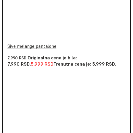
Sive melange pantalone
Originalna cena je bila:
7,990
RSD
7,990 RSD.
5,999
RSD
Trenutna cena je: 5,999 RSD.