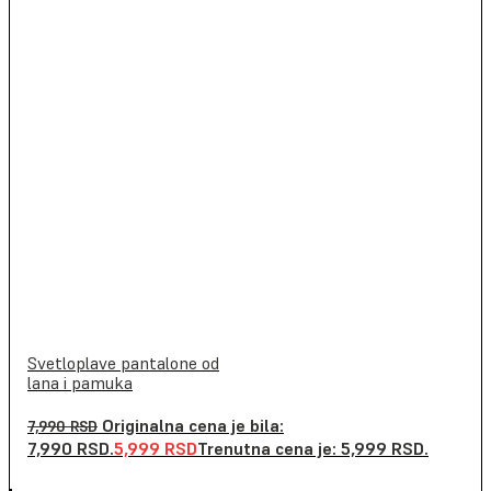
Svetloplave pantalone od
lana i pamuka
Originalna cena je bila:
7,990
RSD
7,990 RSD.
5,999
RSD
Trenutna cena je: 5,999 RSD.