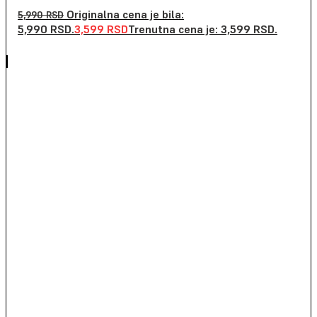
Originalna cena je bila:
5,990
RSD
5,990 RSD.
3,599
RSD
Trenutna cena je: 3,599 RSD.