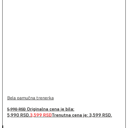
Bela pamučna trenerka
Originalna cena je bila:
5,990
RSD
5,990 RSD.
3,599
RSD
Trenutna cena je: 3,599 RSD.