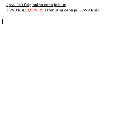
Originalna cena je bila:
5,990
RSD
5,990 RSD.
3,599
RSD
Trenutna cena je: 3,599 RSD.