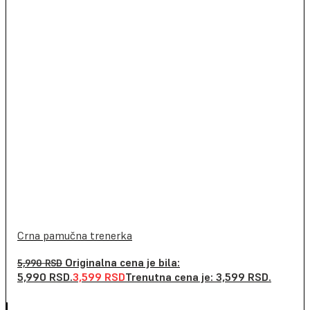
Crna pamučna trenerka
Originalna cena je bila:
5,990
RSD
5,990 RSD.
3,599
RSD
Trenutna cena je: 3,599 RSD.