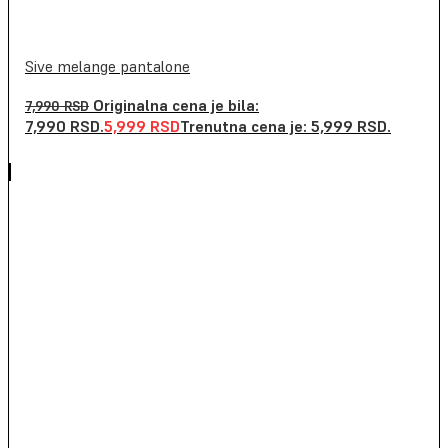
Sive melange pantalone
Originalna cena je bila:
7,990
RSD
7,990 RSD.
5,999
RSD
Trenutna cena je: 5,999 RSD.