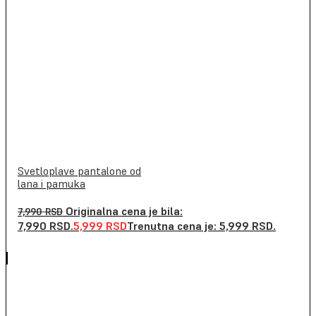
Svetloplave pantalone od
lana i pamuka
Originalna cena je bila:
7,990
RSD
7,990 RSD.
5,999
RSD
Trenutna cena je: 5,999 RSD.