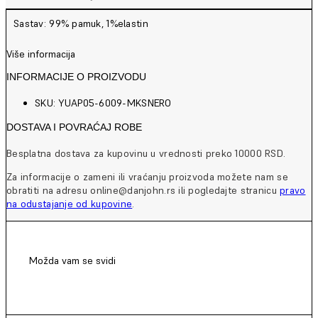
Sastav: 99% pamuk, 1%elastin
Više informacija
INFORMACIJE O PROIZVODU
SKU: YUAP05-6009-MKSNERO
DOSTAVA I POVRAĆAJ ROBE
Besplatna dostava za kupovinu u vrednosti preko 10000 RSD.
Za informacije o zameni ili vraćanju proizvoda možete nam se
obratiti na adresu online@danjohn.rs ili pogledajte stranicu
pravo
na odustajanje od kupovine
.
Možda vam se svidi