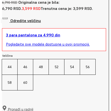
Originalna cena je bila:
6,790
RSD
6,790 RSD.
3,599
RSD
Trenutna cena je: 3,599 RSD.
Odredite veličinu
3 para pantalona za 4.990 din
Pogledajte sve modele dostupne u ovoj promociji.
Veličina
44
46
48
52
54
56
58
60
Pronađi u radnji