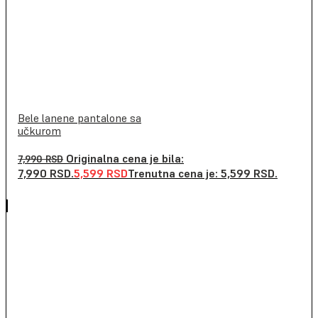
Bele lanene pantalone sa
učkurom
Originalna cena je bila:
7,990
RSD
7,990 RSD.
5,599
RSD
Trenutna cena je: 5,599 RSD.