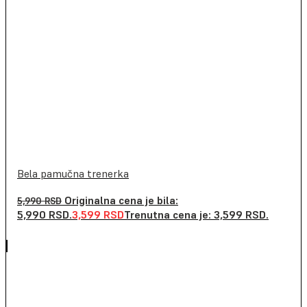
Bela pamučna trenerka
Originalna cena je bila:
5,990
RSD
5,990 RSD.
3,599
RSD
Trenutna cena je: 3,599 RSD.