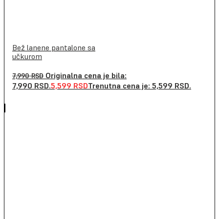
Bež lanene pantalone sa
učkurom
Originalna cena je bila:
7,990
RSD
7,990 RSD.
5,599
RSD
Trenutna cena je: 5,599 RSD.