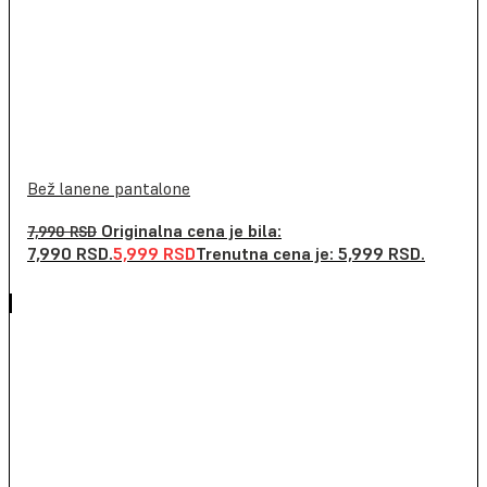
Bež lanene pantalone
Originalna cena je bila:
7,990
RSD
7,990 RSD.
5,999
RSD
Trenutna cena je: 5,999 RSD.