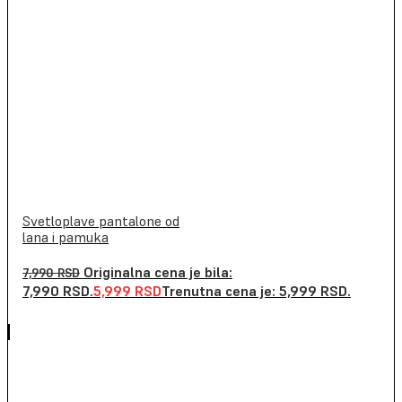
Svetloplave pantalone od
lana i pamuka
Originalna cena je bila:
7,990
RSD
7,990 RSD.
5,999
RSD
Trenutna cena je: 5,999 RSD.