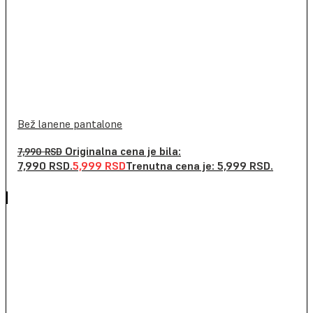
Bež lanene pantalone
Originalna cena je bila:
7,990
RSD
7,990 RSD.
5,999
RSD
Trenutna cena je: 5,999 RSD.