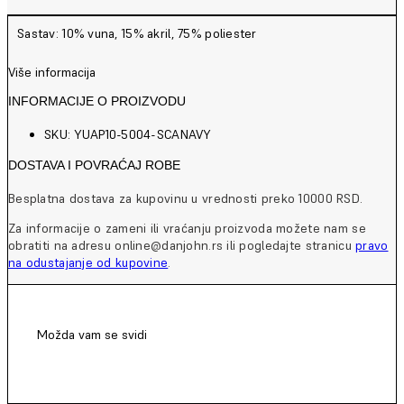
Sastav: 10% vuna, 15% akril, 75% poliester
Više informacija
INFORMACIJE O PROIZVODU
SKU: YUAP10-5004-SCANAVY
DOSTAVA I POVRAĆAJ ROBE
Besplatna dostava za kupovinu u vrednosti preko 10000 RSD.
Za informacije o zameni ili vraćanju proizvoda možete nam se
obratiti na adresu online@danjohn.rs ili pogledajte stranicu
pravo
na odustajanje od kupovine
.
Možda vam se svidi