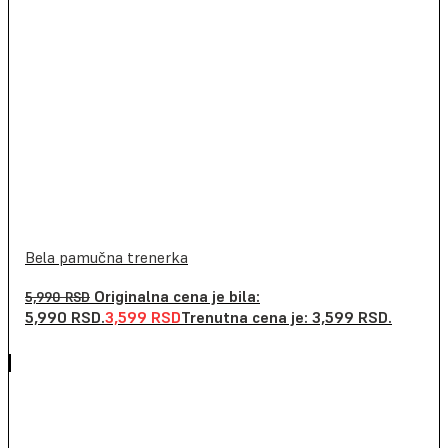
Bela pamučna trenerka
Originalna cena je bila:
5,990
RSD
5,990 RSD.
3,599
RSD
Trenutna cena je: 3,599 RSD.