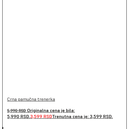
Crna pamučna trenerka
Originalna cena je bila:
5,990
RSD
5,990 RSD.
3,599
RSD
Trenutna cena je: 3,599 RSD.