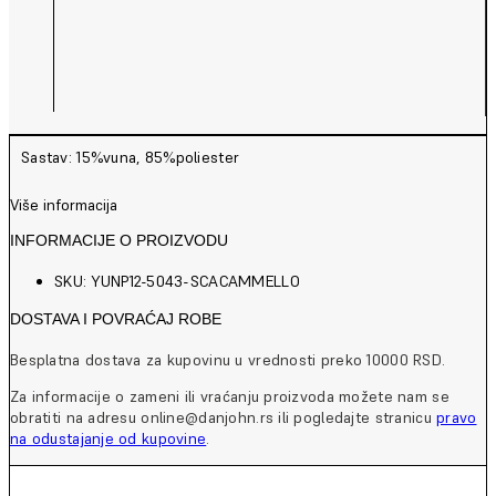
Sastav: 15%vuna, 85%poliester
Više informacija
INFORMACIJE O PROIZVODU
SKU: YUNP12-5043-SCACAMMELLO
DOSTAVA I POVRAĆAJ ROBE
Besplatna dostava za kupovinu u vrednosti preko 10000 RSD.
Za informacije o zameni ili vraćanju proizvoda možete nam se
obratiti na adresu online@danjohn.rs ili pogledajte stranicu
pravo
na odustajanje od kupovine
.