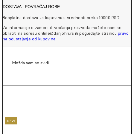
DOSTAVA I POVRAĆAJ ROBE
Besplatna dostava za kupovinu u vrednosti preko 10000 RSD.
Za informacije o zameni ili vraćanju proizvoda možete nam se
obratiti na adresu online@danjohn.rs ili pogledajte stranicu
pravo
na odustajanje od kupovine
.
Možda vam se svidi
NEW
NEW
NEW
NEW
NEW
NEW
NEW
NEW
NEW