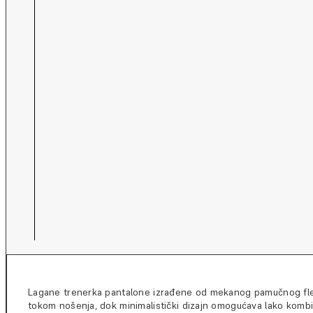
Lagane trenerka pantalone izrađene od mekanog pamučnog flee
tokom nošenja, dok minimalistički dizajn omogućava lako kombin