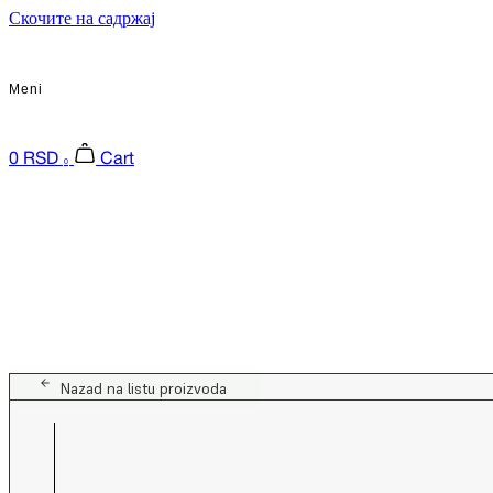
Скочите на садржај
Meni
0
RSD
Cart
0
Nazad na listu proizvoda