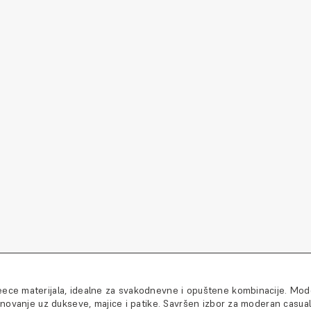
ce materijala, idealne za svakodnevne i opuštene kombinacije. Mod
ovanje uz dukseve, majice i patike. Savršen izbor za moderan casual 