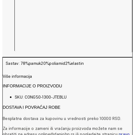
Sastav: 78%pamuk20%poliamid2%elastin
Više informacija
INFORMACIJE O PROIZVODU
SKU: CONG50-1300-JTEBLU
DOSTAVA I POVRAĆAJ ROBE
Besplatna dostava za kupovinu u vrednosti preko 10000 RSD.
Za informacije o zameni ili vraćanju proizvoda možete nam se
obratiti na adresu online@danjohn.rs ili pogledajte stranicu
pravo