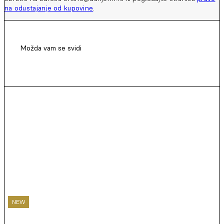
na odustajanje od kupovine
.
Možda vam se svidi
NEW
NEW
NEW
NEW
NEW
NEW
NEW
NEW
NEW
NEW