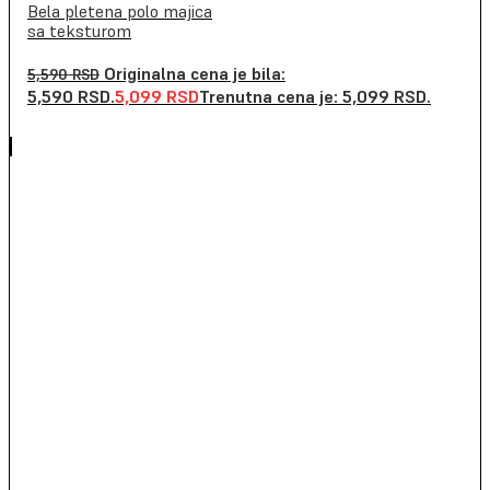
Bela pletena polo majica
sa teksturom
Originalna cena je bila:
5,590
RSD
5,590 RSD.
5,099
RSD
Trenutna cena je: 5,099 RSD.