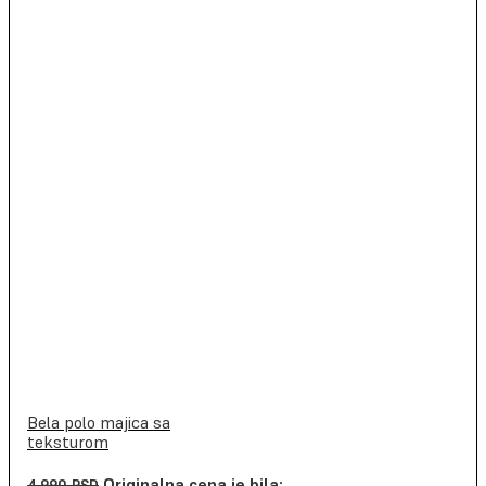
Bela polo majica sa
teksturom
Originalna cena je bila:
4,990
RSD