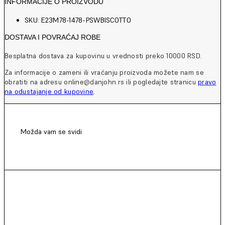
INFORMACIJE O PROIZVODU
SKU: E23M78-1478-PSWBISCOTTO
DOSTAVA I POVRAĆAJ ROBE
Besplatna dostava za kupovinu u vrednosti preko 10000 RSD.
Za informacije o zameni ili vraćanju proizvoda možete nam se
obratiti na adresu online@danjohn.rs ili pogledajte stranicu
pravo
na odustajanje od kupovine
.
Možda vam se svidi