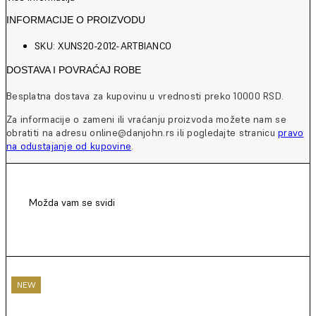
INFORMACIJE O PROIZVODU
SKU: XUNS20-2012-ARTBIANCO
DOSTAVA I POVRAĆAJ ROBE
Besplatna dostava za kupovinu u vrednosti preko 10000 RSD.
Za informacije o zameni ili vraćanju proizvoda možete nam se
obratiti na adresu online@danjohn.rs ili pogledajte stranicu
pravo
na odustajanje od kupovine
.
Možda vam se svidi
NEW
NEW
NEW
NEW
NEW
NEW
NEW
NEW
NEW
NEW
NEW