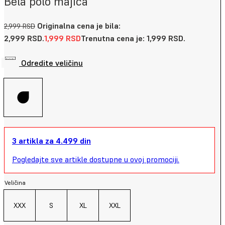
Bela polo majica
Originalna cena je bila:
2,999
RSD
2,999 RSD.
1,999
RSD
Trenutna cena je: 1,999 RSD.
Odredite veličinu
3 artikla za 4.499 din
Pogledajte sve artikle dostupne u ovoj promociji.
Veličina
XXX
S
XL
XXL