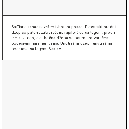
Saffiano ranac savršen izbor za posao. Dvostruki prednji
džep sa patent zatvaračem, rajsferšlus sa logom, prednji
metalik logo, dva bočna džepa sa patent zatvaračem i
podesivim naramenicama. Unutrašnji džep i unutrašnja
podstava sa logom. Sastav: