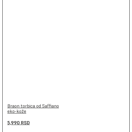
Braon torbica od Saffiano
eko-kože
5,990
RSD