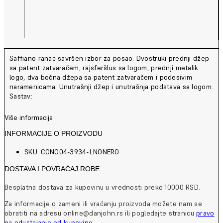
Saffiano ranac savršen izbor za posao. Dvostruki prednji džep
sa patent zatvaračem, rajsferšlus sa logom, prednji metalik
logo, dva bočna džepa sa patent zatvaračem i podesivim
naramenicama. Unutrašnji džep i unutrašnja podstava sa logom.
Sastav:
Više informacija
INFORMACIJE O PROIZVODU
SKU: CONO04-3934-LNONERO
DOSTAVA I POVRAĆAJ ROBE
Besplatna dostava za kupovinu u vrednosti preko 10000 RSD.
Za informacije o zameni ili vraćanju proizvoda možete nam se
obratiti na adresu online@danjohn.rs ili pogledajte stranicu
pravo
na odustajanje od kupovine
.