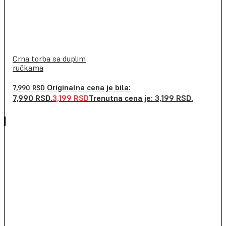
Crna torba sa duplim
ručkama
Originalna cena je bila:
7,990
RSD
7,990 RSD.
3,199
RSD
Trenutna cena je: 3,199 RSD.