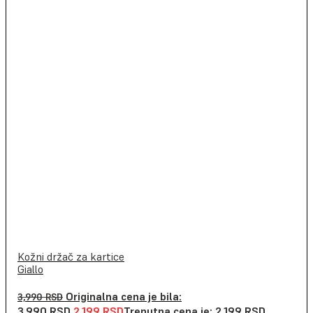
Kožni držač za kartice
Giallo
Originalna cena je bila:
3,990
RSD
3,990 RSD.
2,199
RSD
Trenutna cena je: 2,199 RSD.