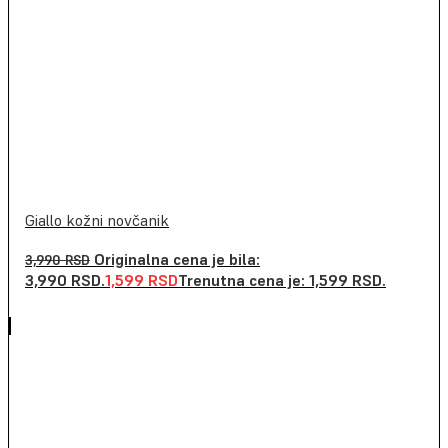
Giallo kožni novčanik
Originalna cena je bila:
3,990
RSD
3,990 RSD.
1,599
RSD
Trenutna cena je: 1,599 RSD.