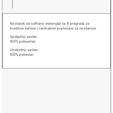
Novčanik od saffiano materijala sa 8 pregrada za
kreditne kartice i centralnim pretincem za novčanice.
Spoljašnji sastav:
100% poliuretan
Unutrašnji sastav:
100% poliester