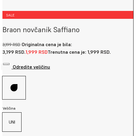
SALE
Braon novčanik Saffiano
Originalna cena je bila:
3,199
RSD
3,199 RSD.
1,999
RSD
Trenutna cena je: 1,999 RSD.
Odredite veličinu
Veličina
UNI