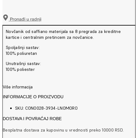
Pronađi u radnji
Novčanik od saffiano materijala sa 8 pregrada za kreditne
kartice i centralnim pretincem za novčanice.
Spoljašnji sastav:
100% poliuretan
Unutrašnji sastav:
100% poliester
Više informacija
INFORMACIJE O PROIZVODU
SKU: CONO028-3934-LNOMORO
DOSTAVA I POVRAĆAJ ROBE
Besplatna dostava za kupovinu u vrednosti preko 10000 RSD.