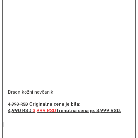
Braon kožni novčanik
Originalna cena je bila:
4,990
RSD
4,990 RSD.
3,999
RSD
Trenutna cena je: 3,999 RSD.