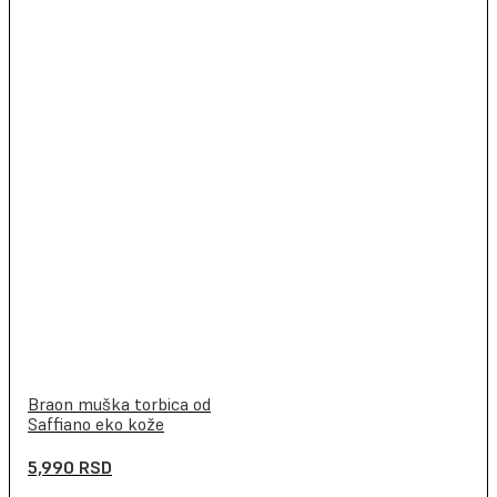
Braon muška torbica od
Saffiano eko kože
5,990
RSD