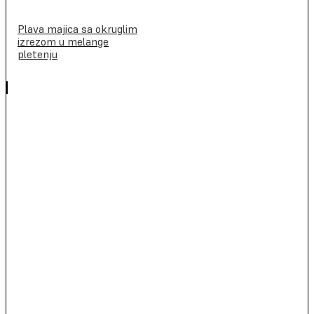
Plava majica sa okruglim
izrezom u melange
pletenju