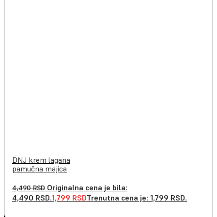
DNJ krem lagana
pamučna majica
Originalna cena je bila:
4,490
RSD
4,490 RSD.
1,799
RSD
Trenutna cena je: 1,799 RSD.