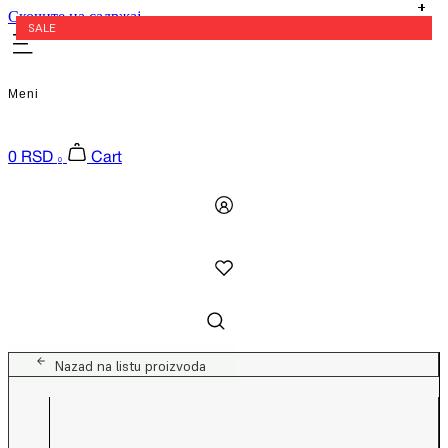
Скочите на садржај
SALE
Meni
0
RSD
Cart
0
Nazad na listu proizvoda