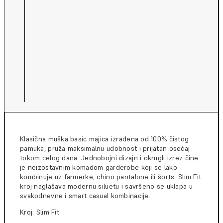
Klasična muška basic majica izrađena od 100% čistog
pamuka, pruža maksimalnu udobnost i prijatan osećaj
tokom celog dana. Jednobojni dizajn i okrugli izrez čine
je neizostavnim komadom garderobe koji se lako
kombinuje uz farmerke, chino pantalone ili šorts. Slim Fit
kroj naglašava modernu siluetu i savršeno se uklapa u
svakodnevne i smart casual kombinacije.
Kroj: Slim Fit