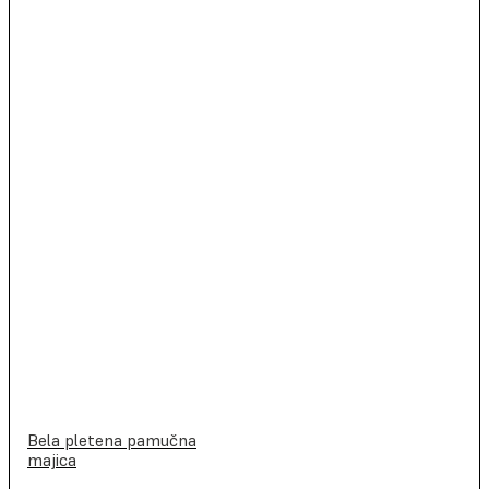
Bela pletena pamučna
majica