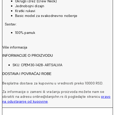
Okrugli izrez (Crew Neck)
Jednobojni dizajn
Kratki rukavi
Basic model za svakodnevno nošenje
Sastav:
100% pamuk
Više informacija
INFORMACIJE O PROIZVODU
SKU: CPEM30-1428-ARTSALVIA
DOSTAVA I POVRAĆAJ ROBE
Besplatna dostava za kupovinu u vrednosti preko 10000 RSD.
Za informacije o zameni ili vraćanju proizvoda možete nam se
obratiti na adresu online@danjohn.rs ili pogledajte stranicu
pravo
na odustajanje od kupovine
.