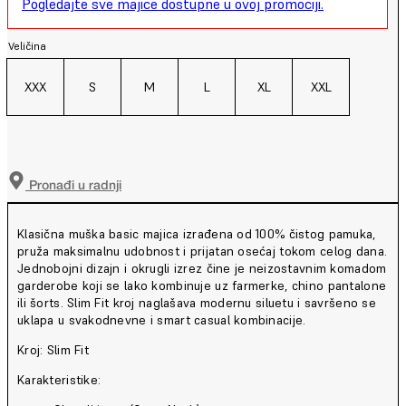
Pogledajte sve majice dostupne u ovoj promociji.
Veličina
XXX
S
M
L
XL
XXL
Pronađi u radnji
Klasična muška basic majica izrađena od 100% čistog pamuka,
pruža maksimalnu udobnost i prijatan osećaj tokom celog dana.
Jednobojni dizajn i okrugli izrez čine je neizostavnim komadom
garderobe koji se lako kombinuje uz farmerke, chino pantalone
ili šorts. Slim Fit kroj naglašava modernu siluetu i savršeno se
uklapa u svakodnevne i smart casual kombinacije.
Kroj: Slim Fit
Karakteristike: