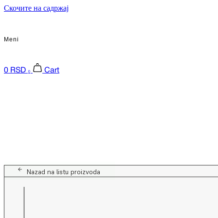
Скочите на садржај
Meni
0
RSD
Cart
0
Nazad na listu proizvoda