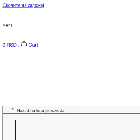
Скочите на садржај
Meni
0
RSD
Cart
0
Nazad na listu proizvoda