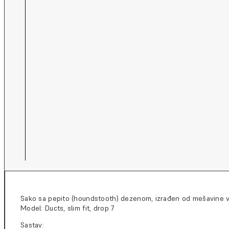
Sako sa pepito (houndstooth) dezenom, izrađen od mešavine vun
Model: Ducts, slim fit, drop 7
Sastav: