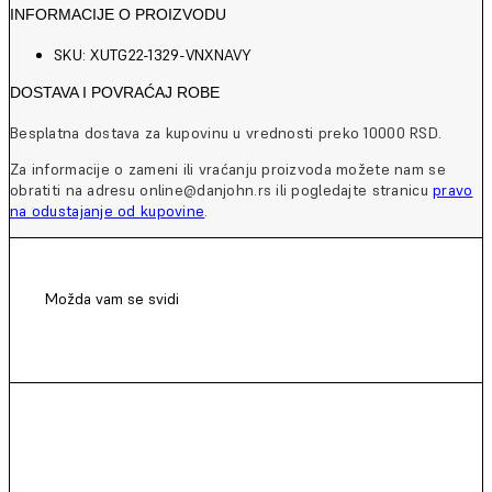
INFORMACIJE O PROIZVODU
SKU: XUTG22-1329-VNXNAVY
DOSTAVA I POVRAĆAJ ROBE
Besplatna dostava za kupovinu u vrednosti preko 10000 RSD.
Za informacije o zameni ili vraćanju proizvoda možete nam se
obratiti na adresu online@danjohn.rs ili pogledajte stranicu
pravo
na odustajanje od kupovine
.
Možda vam se svidi