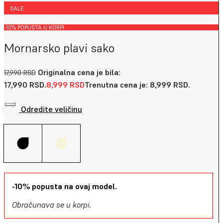
SALE
-10% POPUSTA U KORPI
Mornarsko plavi sako
Originalna cena je bila:
17,990
RSD
17,990 RSD.
8,999
RSD
Trenutna cena je: 8,999 RSD.
Odredite veličinu
-10% popusta na ovaj model.
Obračunava se u korpi.