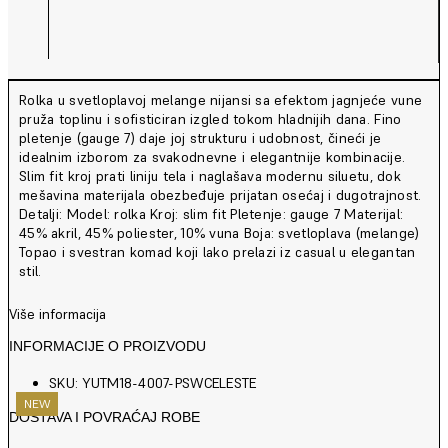
Rolka u svetloplavoj melange nijansi sa efektom jagnjeće vune
pruža toplinu i sofisticiran izgled tokom hladnijih dana. Fino
pletenje (gauge 7) daje joj strukturu i udobnost, čineći je
idealnim izborom za svakodnevne i elegantnije kombinacije.
Slim fit kroj prati liniju tela i naglašava modernu siluetu, dok
mešavina materijala obezbeđuje prijatan osećaj i dugotrajnost.
Detalji: Model: rolka Kroj: slim fit Pletenje: gauge 7 Materijal:
45% akril, 45% poliester, 10% vuna Boja: svetloplava (melange)
Topao i svestran komad koji lako prelazi iz casual u elegantan
stil.
Više informacija
INFORMACIJE O PROIZVODU
SKU: YUTM18-4007-PSWCELESTE
NEW
NEW
DOSTAVA I POVRAĆAJ ROBE