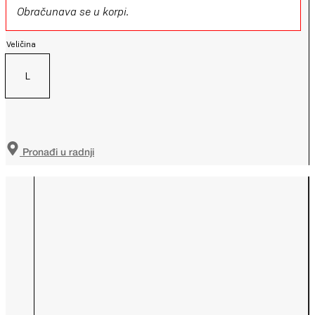
Obračunava se u korpi.
Veličina
L
Pronađi u radnji