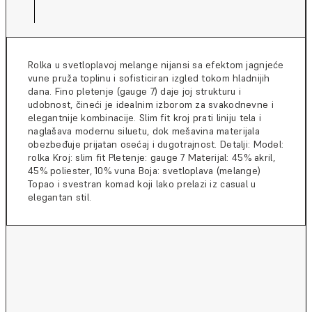
Rolka u svetloplavoj melange nijansi sa efektom jagnjeće
vune pruža toplinu i sofisticiran izgled tokom hladnijih
dana. Fino pletenje (gauge 7) daje joj strukturu i
udobnost, čineći je idealnim izborom za svakodnevne i
elegantnije kombinacije. Slim fit kroj prati liniju tela i
naglašava modernu siluetu, dok mešavina materijala
obezbeđuje prijatan osećaj i dugotrajnost. Detalji: Model:
rolka Kroj: slim fit Pletenje: gauge 7 Materijal: 45% akril,
45% poliester, 10% vuna Boja: svetloplava (melange)
Topao i svestran komad koji lako prelazi iz casual u
elegantan stil.