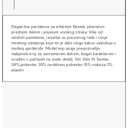
Elegantne pantalone sa efektom flanela, plisiranim
prednjim delom i pojasom visokog struka. Više od
običnih pantalona, rezultat su preciznog rada i vizije
modnog odeljenja koje im je dalo ulogu kakvu zaslužuju u
muškoj garderobi. Model koji spaja prepoznatljiv
italijanski kroj sa savremenim duhom, bogat karakterom i
izrađen s pažnjom na svaki detalj. Stil: Slim fit Sastav:
58% poliester 30% reciklirani poliester 10% viskoza 2%
elastin