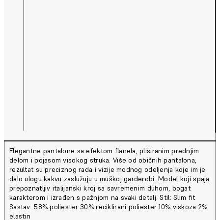
Elegantne pantalone sa efektom flanela, plisiranim prednjim
delom i pojasom visokog struka. Više od običnih pantalona,
rezultat su preciznog rada i vizije modnog odeljenja koje im je
dalo ulogu kakvu zaslužuju u muškoj garderobi. Model koji spaja
prepoznatljiv italijanski kroj sa savremenim duhom, bogat
karakterom i izrađen s pažnjom na svaki detalj. Stil: Slim fit
Sastav: 58% poliester 30% reciklirani poliester 10% viskoza 2%
elastin