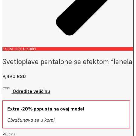
EXTRA -20% U KORPI
Svetloplave pantalone sa efektom flanela
9,490
RSD
Odredite veličinu
Extra -20% popusta na ovaj model
Obračunava se u korpi.
Veličina