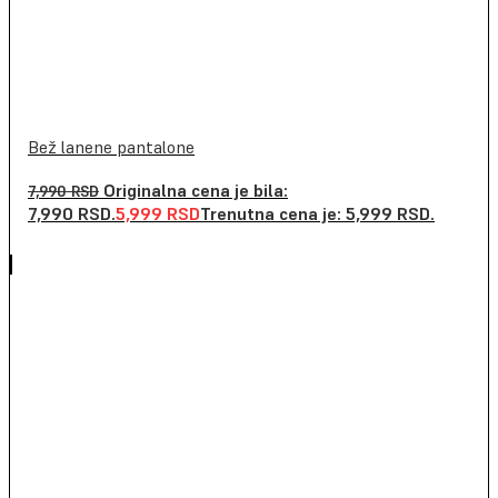
Bež lanene pantalone
Originalna cena je bila:
7,990
RSD
7,990 RSD.
5,999
RSD
Trenutna cena je: 5,999 RSD.