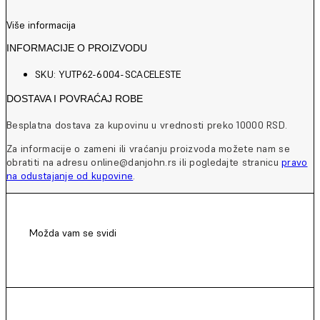
Više informacija
INFORMACIJE O PROIZVODU
SKU: YUTP62-6004-SCACELESTE
DOSTAVA I POVRAĆAJ ROBE
Besplatna dostava za kupovinu u vrednosti preko 10000 RSD.
Za informacije o zameni ili vraćanju proizvoda možete nam se
obratiti na adresu online@danjohn.rs ili pogledajte stranicu
pravo
na odustajanje od kupovine
.
Možda vam se svidi