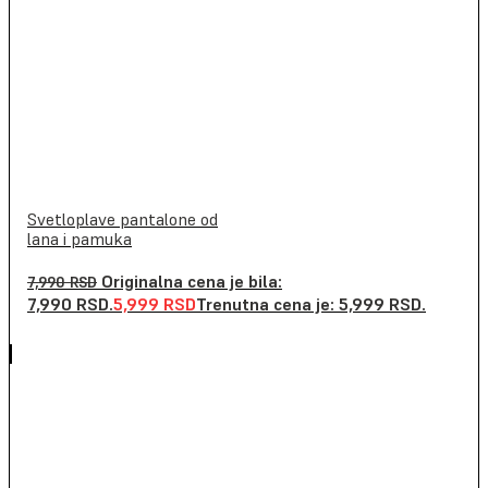
Svetloplave pantalone od
lana i pamuka
Originalna cena je bila:
7,990
RSD
7,990 RSD.
5,999
RSD
Trenutna cena je: 5,999 RSD.