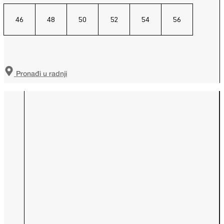
46
48
50
52
54
56
Pronađi u radnji