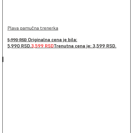
Plava pamučna trenerka
Originalna cena je bila:
5,990
RSD
5,990 RSD.
3,599
RSD
Trenutna cena je: 3,599 RSD.