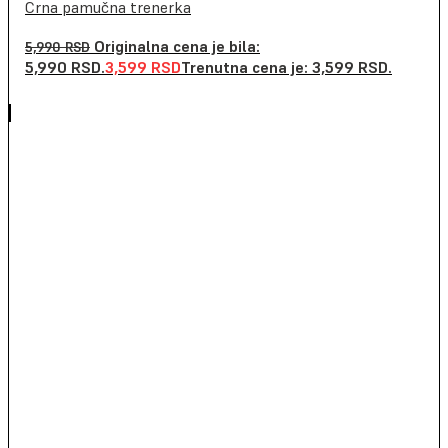
Crna pamučna trenerka
Originalna cena je bila:
5,990
RSD
5,990 RSD.
3,599
RSD
Trenutna cena je: 3,599 RSD.