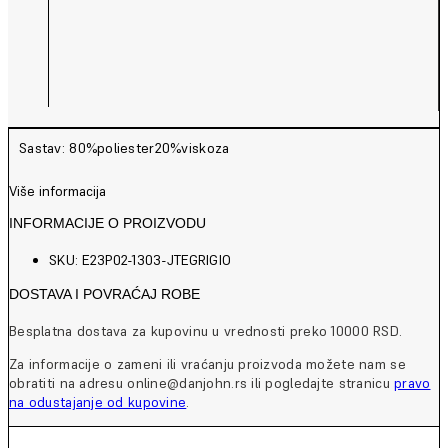
Sastav: 80%poliester20%viskoza
Više informacija
INFORMACIJE O PROIZVODU
SKU: E23P02-1303-JTEGRIGIO
DOSTAVA I POVRAĆAJ ROBE
Besplatna dostava za kupovinu u vrednosti preko 10000 RSD.
Za informacije o zameni ili vraćanju proizvoda možete nam se
obratiti na adresu online@danjohn.rs ili pogledajte stranicu
pravo
na odustajanje od kupovine
.