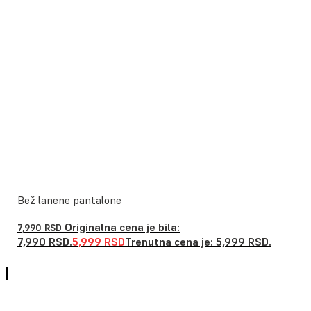
Bež lanene pantalone
Originalna cena je bila:
7,990
RSD
7,990 RSD.
5,999
RSD
Trenutna cena je: 5,999 RSD.