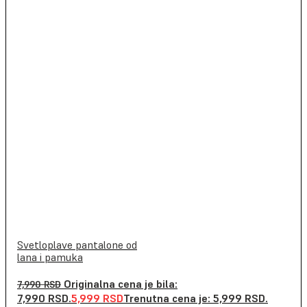
Svetloplave pantalone od
lana i pamuka
Originalna cena je bila:
7,990
RSD
7,990 RSD.
5,999
RSD
Trenutna cena je: 5,999 RSD.