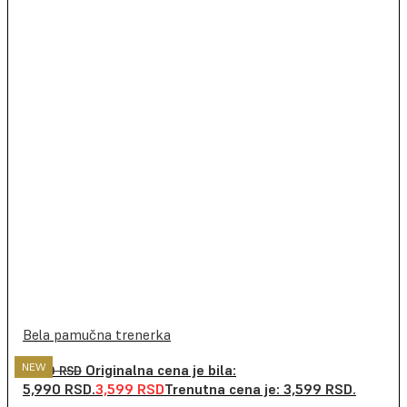
Bela pamučna trenerka
NEW
NEW
NEW
NEW
NEW
NEW
NEW
NEW
NEW
Originalna cena je bila:
5,990
RSD
5,990 RSD.
3,599
RSD
Trenutna cena je: 3,599 RSD.