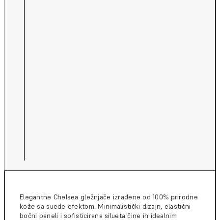
Elegantne Chelsea gležnjače izrađene od 100% prirodne
kože sa suede efektom. Minimalistički dizajn, elastični
bočni paneli i sofisticirana silueta čine ih idealnim