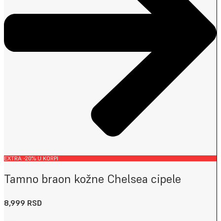
EXTRA -20% U KORPI
Tamno braon kožne Chelsea cipele
8,999
RSD