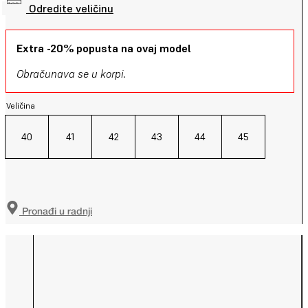
Odredite veličinu
Extra -20% popusta na ovaj model
Obračunava se u korpi.
Veličina
40
41
42
43
44
45
Pronađi u radnji