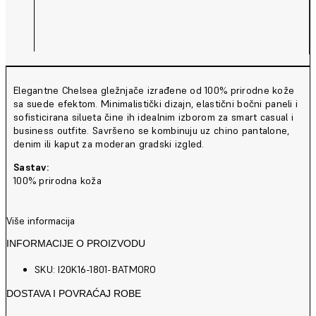
Elegantne Chelsea gležnjače izrađene od 100% prirodne kože
sa suede efektom. Minimalistički dizajn, elastični bočni paneli i
sofisticirana silueta čine ih idealnim izborom za smart casual i
business outfite. Savršeno se kombinuju uz chino pantalone,
denim ili kaput za moderan gradski izgled.
Sastav:
100% prirodna koža
Više informacija
INFORMACIJE O PROIZVODU
SKU: I20K16-1801-BATMORO
DOSTAVA I POVRAĆAJ ROBE