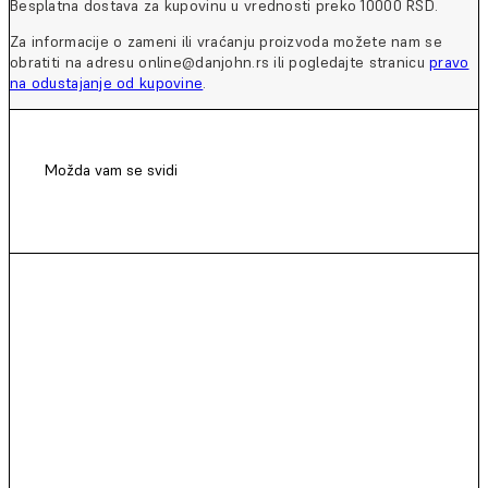
Besplatna dostava za kupovinu u vrednosti preko 10000 RSD.
Za informacije o zameni ili vraćanju proizvoda možete nam se
obratiti na adresu online@danjohn.rs ili pogledajte stranicu
pravo
na odustajanje od kupovine
.
Možda vam se svidi