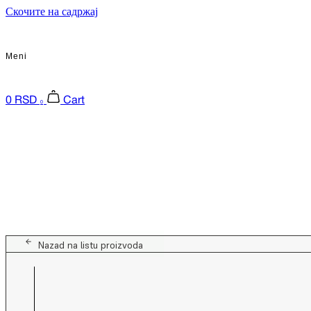
Скочите на садржај
Meni
0
RSD
Cart
0
Nazad na listu proizvoda