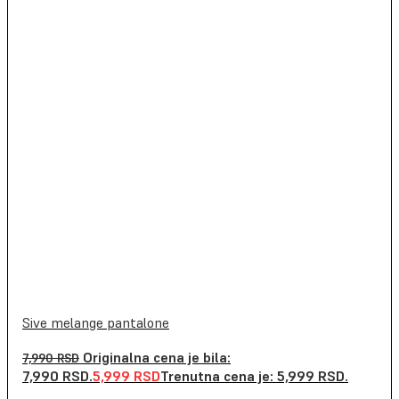
Sive melange pantalone
Originalna cena je bila:
7,990
RSD
7,990 RSD.
5,999
RSD
Trenutna cena je: 5,999 RSD.