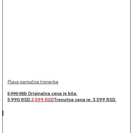
Plava pamučna trenerka
Originalna cena je bila:
5,990
RSD
5,990 RSD.
3,599
RSD
Trenutna cena je: 3,599 RSD.