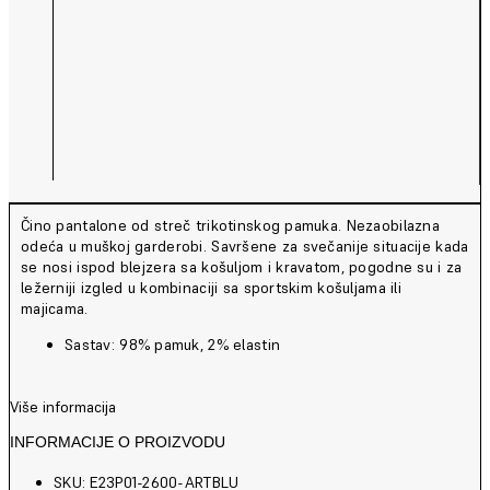
Čino pantalone od streč trikotinskog pamuka. Nezaobilazna
odeća u muškoj garderobi. Savršene za svečanije situacije kada
se nosi ispod blejzera sa košuljom i kravatom, pogodne su i za
ležerniji izgled u kombinaciji sa sportskim košuljama ili
majicama.
Sastav: 98% pamuk, 2% elastin
Više informacija
INFORMACIJE O PROIZVODU
SKU: E23P01-2600-ARTBLU