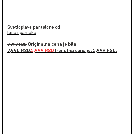
Svetloplave pantalone od
lana i pamuka
Originalna cena je bila:
7,990
RSD
7,990 RSD.
5,999
RSD
Trenutna cena je: 5,999 RSD.