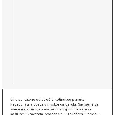
Čino pantalone od streč trikotinskog pamuka.
Nezaobilazna odeća u muškoj garderobi. Savršene za
svečanije situacije kada se nosi ispod blejzera sa
košuljom i kravatom, pogodne su i za ležerniji izgled u