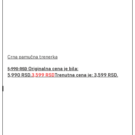
Crna pamučna trenerka
Originalna cena je bila:
5,990
RSD
5,990 RSD.
3,599
RSD
Trenutna cena je: 3,599 RSD.