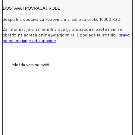
DOSTAVA I POVRAĆAJ ROBE
Besplatna dostava za kupovinu u vrednosti preko 10000 RSD.
Za informacije o zameni ili vraćanju proizvoda možete nam se
obratiti na adresu online@danjohn.rs ili pogledajte stranicu
pravo
na odustajanje od kupovine
.
Možda vam se svidi