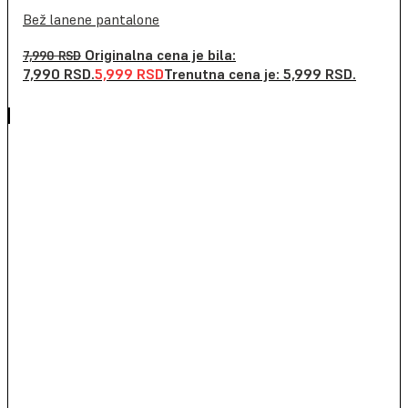
Bež lanene pantalone
Originalna cena je bila:
7,990
RSD
7,990 RSD.
5,999
RSD
Trenutna cena je: 5,999 RSD.