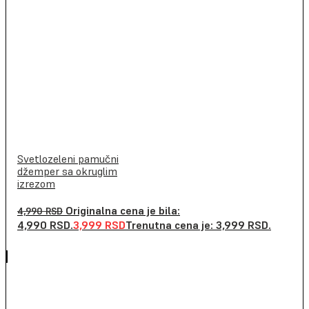
Svetlozeleni pamučni
džemper sa okruglim
izrezom
Originalna cena je bila:
4,990
RSD
4,990 RSD.
3,999
RSD
Trenutna cena je: 3,999 RSD.