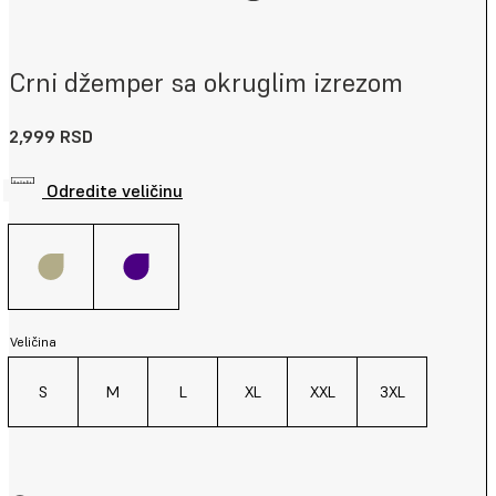
Crni džemper sa okruglim izrezom
2,999
RSD
Odredite veličinu
Veličina
S
M
L
XL
XXL
3XL