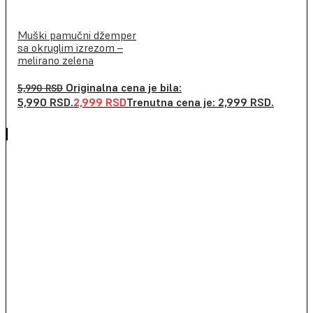
Muški pamučni džemper
sa okruglim izrezom –
melirano zelena
Originalna cena je bila:
5,990
RSD
5,990 RSD.
2,999
RSD
Trenutna cena je: 2,999 RSD.