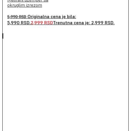
okruglim izrezom
Originalna cena je bila:
5,990
RSD
5,990 RSD.
2,999
RSD
Trenutna cena je: 2,999 RSD.