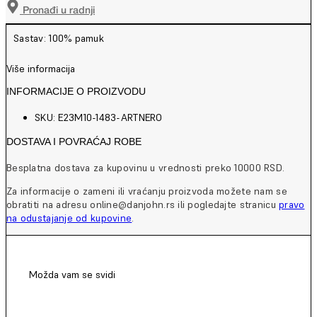
Pronađi u radnji
Sastav: 100% pamuk
Više informacija
INFORMACIJE O PROIZVODU
SKU: E23M10-1483-ARTNERO
DOSTAVA I POVRAĆAJ ROBE
Besplatna dostava za kupovinu u vrednosti preko 10000 RSD.
Za informacije o zameni ili vraćanju proizvoda možete nam se
obratiti na adresu online@danjohn.rs ili pogledajte stranicu
pravo
na odustajanje od kupovine
.
Možda vam se svidi