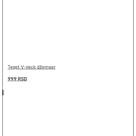
Teget V-neck džemper
999
RSD