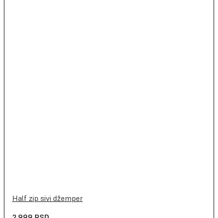
Half zip sivi džemper
2,999
RSD