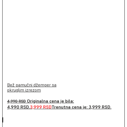
Bež pamučni džemper sa
okruglim izrezom
Originalna cena je bila:
4,990
RSD
4,990 RSD.
3,999
RSD
Trenutna cena je: 3,999 RSD.