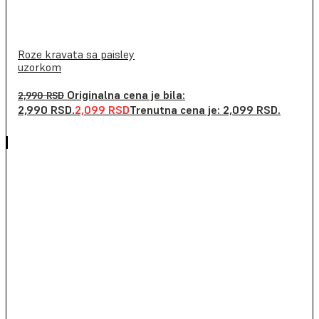
Roze kravata sa paisley
uzorkom
Originalna cena je bila:
2,990
RSD
2,990 RSD.
2,099
RSD
Trenutna cena je: 2,099 RSD.