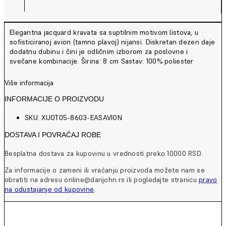
Elegantna jacquard kravata sa suptilnim motivom listova, u
sofisticiranoj avion (tamno plavoj) nijansi. Diskretan dezen daje
dodatnu dubinu i čini je odličnim izborom za poslovne i
svečane kombinacije. Širina: 8 cm Sastav: 100% poliester
Više informacija
INFORMACIJE O PROIZVODU
SKU: XUOT05-8603-EASAVION
DOSTAVA I POVRAĆAJ ROBE
Besplatna dostava za kupovinu u vrednosti preko 10000 RSD.
Za informacije o zameni ili vraćanju proizvoda možete nam se
obratiti na adresu online@danjohn.rs ili pogledajte stranicu
pravo
na odustajanje od kupovine
.