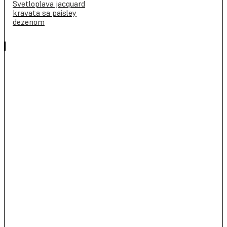
Svetloplava jacquard
kravata sa paisley
dezenom