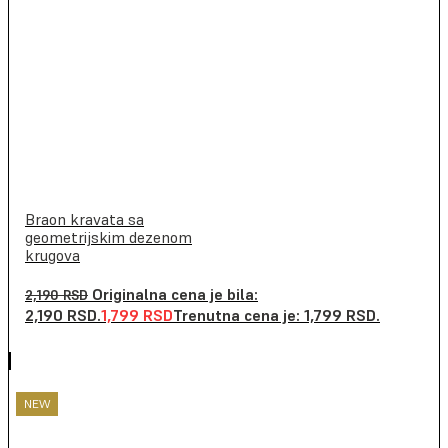
Braon kravata sa
geometrijskim dezenom
krugova
Originalna cena je bila:
2,190
RSD
2,190 RSD.
1,799
RSD
Trenutna cena je: 1,799 RSD.
NEW
NEW
NEW
NEW
NEW
NEW
NEW
NEW
NEW
NEW
NEW
NEW