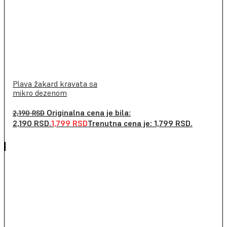
Plava žakard kravata sa
mikro dezenom
Originalna cena je bila:
2,190
RSD
2,190 RSD.
1,799
RSD
Trenutna cena je: 1,799 RSD.