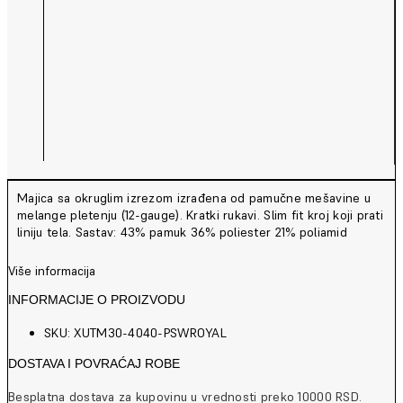
Majica sa okruglim izrezom izrađena od pamučne mešavine u
melange pletenju (12-gauge). Kratki rukavi. Slim fit kroj koji prati
liniju tela. Sastav: 43% pamuk 36% poliester 21% poliamid
Više informacija
INFORMACIJE O PROIZVODU
SKU: XUTM30-4040-PSWROYAL
DOSTAVA I POVRAĆAJ ROBE
Besplatna dostava za kupovinu u vrednosti preko 10000 RSD.