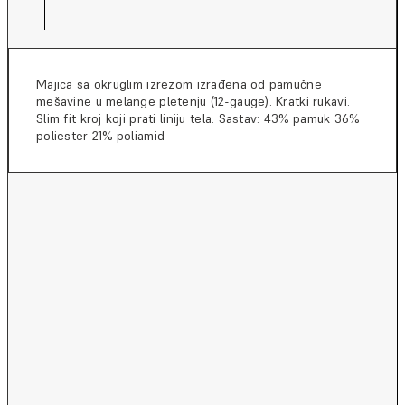
Majica sa okruglim izrezom izrađena od pamučne
mešavine u melange pletenju (12-gauge). Kratki rukavi.
Slim fit kroj koji prati liniju tela. Sastav: 43% pamuk 36%
poliester 21% poliamid