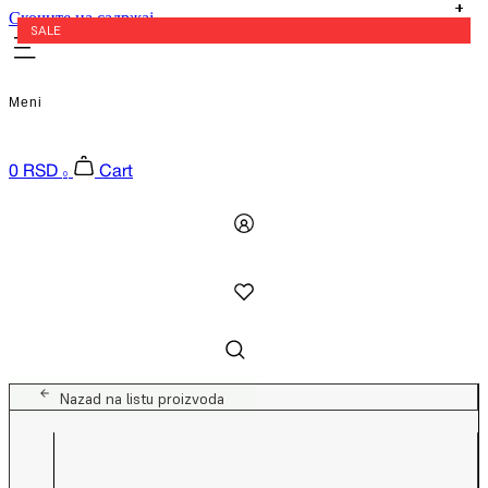
Скочите на садржај
SALE
Meni
0
RSD
Cart
0
Nazad na listu proizvoda