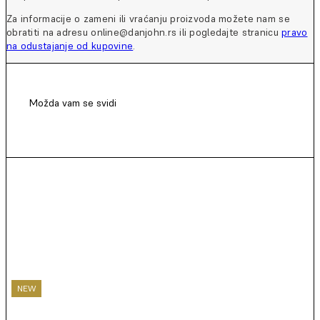
Za informacije o zameni ili vraćanju proizvoda možete nam se
obratiti na adresu online@danjohn.rs ili pogledajte stranicu
pravo
na odustajanje od kupovine
.
Možda vam se svidi
NEW
NEW
NEW
NEW
NEW
NEW