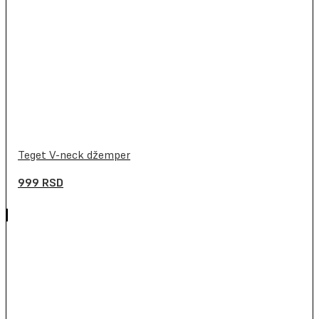
Teget V-neck džemper
999
RSD