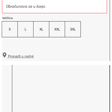
Obračunava se u korpi.
Veličina
S
L
XL
XXL
3XL
Pronađi u radnji