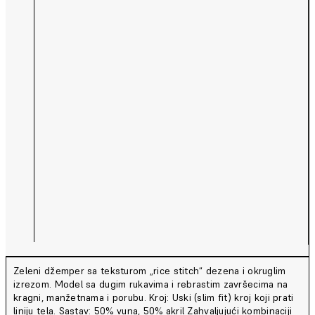
Zeleni džemper sa teksturom „rice stitch“ dezena i okruglim
izrezom. Model sa dugim rukavima i rebrastim završecima na
kragni, manžetnama i porubu. Kroj: Uski (slim fit) kroj koji prati
liniju tela. Sastav: 50% vuna, 50% akril Zahvaljujući kombinaciji