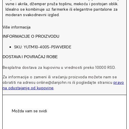
vune i akrila, džemper pruža toplinu, mekoću i postojan oblik.
Idealno se kombinuje uz farmerke ili elegantne pantalone za
moderan svakodnevni izgled.
Više informacija
INFORMACIJE O PROIZVODU
SKU: YUTM10-4005-PSWVERDE
DOSTAVA I POVRAĆAJ ROBE
Besplatna dostava za kupovinu u vrednosti preko 10000 RSD.
Za informacije o zameni ili vraćanju proizvoda možete nam se
obratiti na adresu online@danjohn.rs ili pogledajte stranicu
pravo
na odustajanje od kupovine
.
Možda vam se svidi