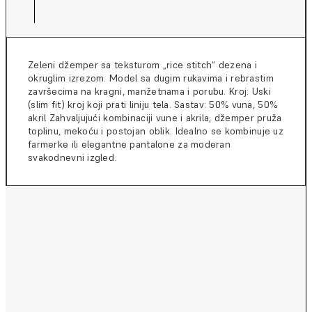
Zeleni džemper sa teksturom „rice stitch“ dezena i
okruglim izrezom. Model sa dugim rukavima i rebrastim
završecima na kragni, manžetnama i porubu. Kroj: Uski
(slim fit) kroj koji prati liniju tela. Sastav: 50% vuna, 50%
akril Zahvaljujući kombinaciji vune i akrila, džemper pruža
toplinu, mekoću i postojan oblik. Idealno se kombinuje uz
farmerke ili elegantne pantalone za moderan
svakodnevni izgled.