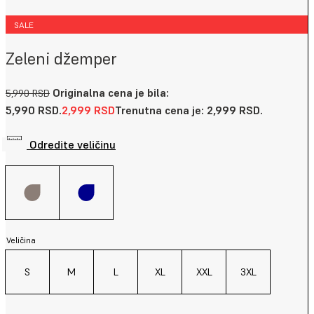
SALE
Zeleni džemper
Originalna cena je bila:
5,990
RSD
5,990 RSD.
2,999
RSD
Trenutna cena je: 2,999 RSD.
Odredite veličinu
Veličina
S
M
L
XL
XXL
3XL