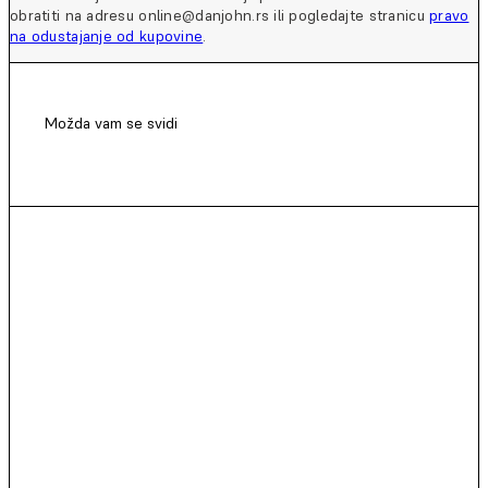
obratiti na adresu online@danjohn.rs ili pogledajte stranicu
pravo
na odustajanje od kupovine
.
Možda vam se svidi