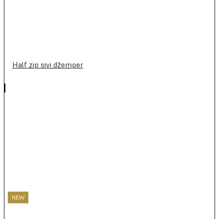
Half zip sivi džemper
NEW
NEW