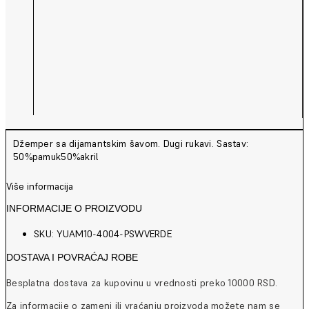
Džemper sa dijamantskim šavom. Dugi rukavi. Sastav:
50%pamuk50%akril
Više informacija
INFORMACIJE O PROIZVODU
SKU: YUAM10-4004-PSWVERDE
DOSTAVA I POVRAĆAJ ROBE
Besplatna dostava za kupovinu u vrednosti preko 10000 RSD.
Za informacije o zameni ili vraćanju proizvoda možete nam se