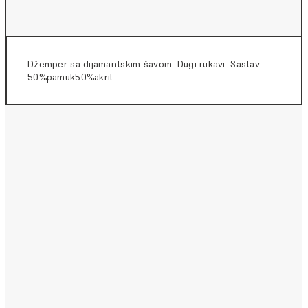
Džemper sa dijamantskim šavom. Dugi rukavi. Sastav:
50%pamuk50%akril