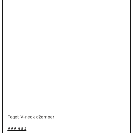
Teget V-neck džemper
999
RSD